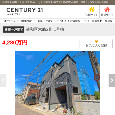
浦和区木崎2期 1号棟 埼玉県さいたま市浦和区木崎2丁目4,280万円の新築一戸建て｜分譲住宅や新築物件｜センチュリー21ハウスプラン
売買サイト
賃貸サイト
>
>
TOPページ
>
物件検索
>
新築一戸建て
さいたま市浦和区
ＪＲ京浜東北・根岸線
浦和区木崎2期 1号棟
新築一戸建て
4,280万円
お気に入り登録