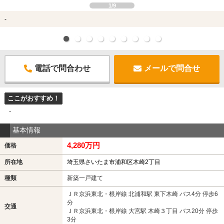
1/9
-
電話で問合わせ
メールで問合せ
ここがおすすめ！
-
基本情報
4,280万円
価格
所在地
埼玉県さいたま市浦和区木崎2丁目
種類
新築一戸建て
ＪＲ京浜東北・根岸線 北浦和駅 東下木崎 バス4分 停歩6
分
交通
ＪＲ京浜東北・根岸線 大宮駅 木崎３丁目 バス20分 停歩
3分