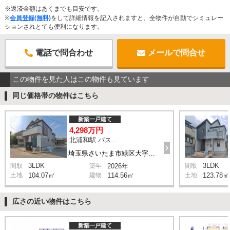
※返済金額はあくまでも目安です。
※
会員登録(無料)
をして詳細情報を記入されますと、全物件が自動でシミュレー
ションされとても便利になります。
電話で問合わせ
メールで問合せ
この物件を見た人はこの物件も見ています
同じ価格帯の物件はこちら
新築一戸建て
4,298万円
北浦和駅 バス13分 停歩7分
埼玉県さいたま市緑区大字三室
3LDK
3LDK
間取
築年
2026年
間取
土地
104.07㎡
建物
114.56㎡
土地
123.78㎡
広さの近い物件はこちら
新築一戸建て