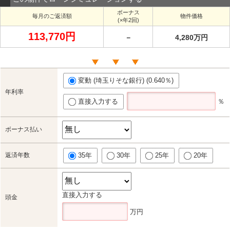
ボーナス
毎月のご返済額
物件価格
(×年2回)
113,770円
－
4,280万円
変動 (埼玉りそな銀行) (0.640％)
年利率
直接入力する
％
ボーナス払い
返済年数
35年
30年
25年
20年
直接入力する
頭金
万円