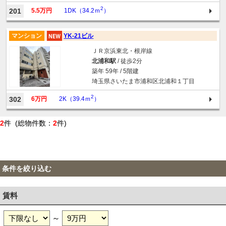
2
201
5.5万円
1DK（34.2ｍ
）
マンション
YK-21ビル
ＪＲ京浜東北・根岸線
北浦和駅
/ 徒歩2分
築年 59年 / 5階建
埼玉県さいたま市浦和区北浦和１丁目
2
302
6万円
2K（39.4ｍ
）
2
件 (総物件数：
2
件)
条件を絞り込む
賃料
～