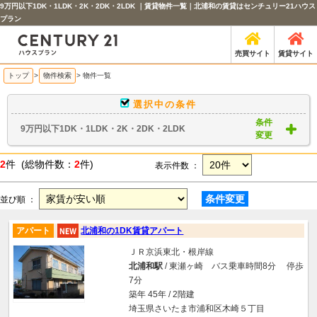
9万円以下1DK・1LDK・2K・2DK・2LDK ｜賃貸物件一覧｜北浦和の賃貸はセンチュリー21ハウス
プラン
売買サイト
賃貸サイト
トップ
>
物件検索
> 物件一覧
選択中の条件
条件
9万円以下1DK・1LDK・2K・2DK・2LDK
変更
2
件 (総物件数：
2
件)
表示件数 ：
条件変更
並び順 ：
アパート
北浦和の1DK賃貸アパート
ＪＲ京浜東北・根岸線
北浦和駅
/ 東瀬ヶ崎 バス乗車時間8分 停歩
7分
築年 45年 / 2階建
埼玉県さいたま市浦和区木崎５丁目