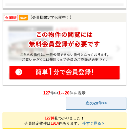
【会員様限定で公開中！】
会員限定
NEW
127
1～20
件中
件を表示
次の20件>>
127件
見つかりました！
会員限定物件は
1914
件あります。
今すぐ見る