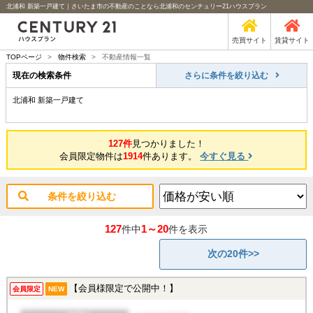
北浦和 新築一戸建て｜さいたま市の不動産のことなら北浦和のセンチュリー21ハウスプラン
売買サイト
賃貸サイト
TOPページ
>
物件検索
>
不動産情報一覧
現在の検索条件
さらに条件を絞り込む
北浦和 新築一戸建て
127件
見つかりました！
会員限定物件は
1914
件あります。
今すぐ見る
条件を絞り込む
127
1～20
件中
件を表示
次の20件>>
【会員様限定で公開中！】
会員限定
NEW