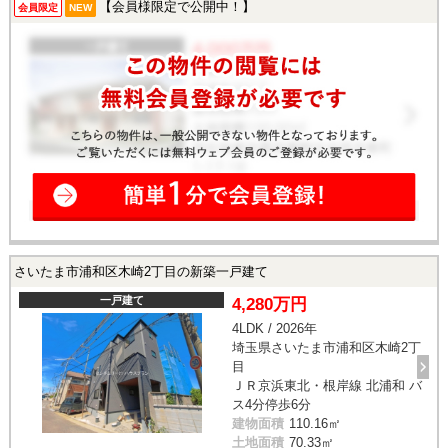
【会員様限定で公開中！】
会員限定
NEW
さいたま市浦和区木崎2丁目の新築一戸建て
一戸建て
4,280万円
4LDK / 2026年
埼玉県さいたま市浦和区木崎2丁
目
ＪＲ京浜東北・根岸線 北浦和 バ
ス4分停歩6分
建物面積
110.16㎡
土地面積
70.33㎡