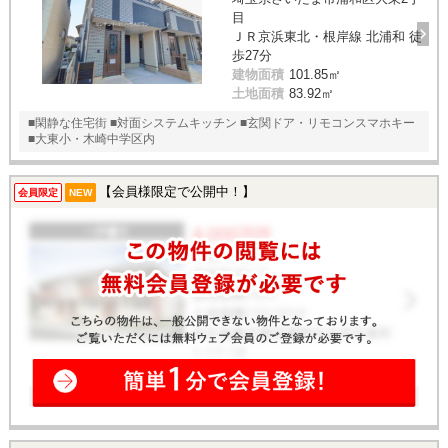
目
ＪＲ京浜東北・根岸線 北浦和 徒
歩27分
建物面積
101.85㎡
土地面積
83.92㎡
■閑静な住宅街 ■対面システムキッチン ■玄関ドア・リモコンスマホキー
■大東小・木崎中学区内
【会員様限定で公開中！】
会員限定
NEW