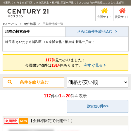
埼玉県 さいたま市浦和区 ＪＲ京浜東北・根岸線 新築一戸建て｜さいたま市の不動産のことなら北浦和のセンチュリー21ハウスプラン
売買サイト
賃貸サイト
TOPページ
>
物件検索
>
不動産情報一覧
現在の検索条件
さらに条件を絞り込む
埼玉県 さいたま市浦和区 ＪＲ京浜東北・根岸線 新築一戸建て
117件
見つかりました！
会員限定物件は
1914
件あります。
今すぐ見る
条件を絞り込む
117
1～20
件中
件を表示
次の20件>>
【会員様限定で公開中！】
会員限定
NEW