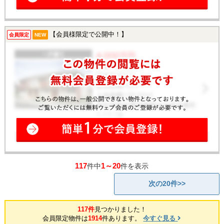
【会員様限定で公開中！】
会員限定
NEW
117
1～20
件中
件を表示
次の20件>>
117件
見つかりました！
会員限定物件は
1914
件あります。
今すぐ見る