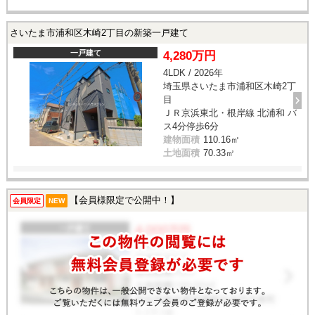
さいたま市浦和区木崎2丁目の新築一戸建て
一戸建て
4,280万円
4LDK / 2026年
埼玉県さいたま市浦和区木崎2丁
目
ＪＲ京浜東北・根岸線 北浦和 バ
ス4分停歩6分
建物面積
110.16㎡
土地面積
70.33㎡
【会員様限定で公開中！】
会員限定
NEW