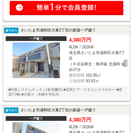
さいたま市浦和区大東2丁目の新築一戸建て
値下がり
一戸建て
4,380万円
4LDK / 2026年
埼玉県さいたま市浦和区大東2丁
目
ＪＲ京浜東北・根岸線 北浦和 徒
歩27分
建物面積
101.85㎡
土地面積
83.92㎡
■対面システムキッチン(食洗機付) ■玄関ドア・リモコンスマホキー ■寝
室7.0帖 ■大東小・木崎中学区内
さいたま市浦和区大東2丁目の新築一戸建て
値下がり
一戸建て
4,380万円
4LDK / 2026年
埼玉県さいたま市浦和区大東2丁