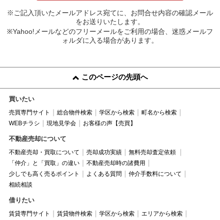
※ご記入頂いたメールアドレス宛てに、お問合せ内容の確認メール
をお送りいたします。
※Yahoo!メールなどのフリーメールをご利用の場合、迷惑メールフ
ォルダに入る場合があります。
このページの先頭へ
買いたい
売買専門サイト
総合物件検索
学区から検索
町名から検索
WEBチラシ
現地見学会
お客様の声【売買】
不動産売却について
不動産売却・買取について
売却成功実績
無料売却査定依頼
「仲介」と「買取」の違い
不動産売却時の諸費用
少しでも高く売るポイント
よくある質問
仲介手数料について
相続相談
借りたい
賃貸専門サイト
賃貸物件検索
学区から検索
エリアから検索