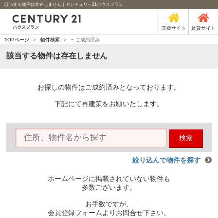
該当する物件は存在しません｜センチュリー21ハウスプラン
売買サイト
賃貸サイト
-
TOPページ
>
物件検索
>
ご成約済み
該当する物件は存在しません
お探しの物件はご成約済みとなっております。
下記にて再建策をお願いたします。
検索
絞り込んで物件を探す
ホームページに掲載されていない物件も
多数ございます。
お手数ですが、
会員登録フォームよりお問合せ下さい。