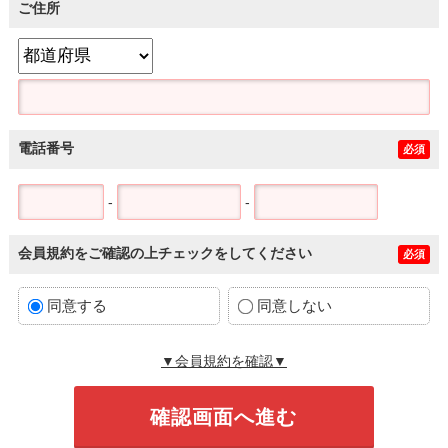
ご住所
電話番号
必須
-
-
会員規約をご確認の上チェックをしてください
必須
同意する
同意しない
▼会員規約を確認▼