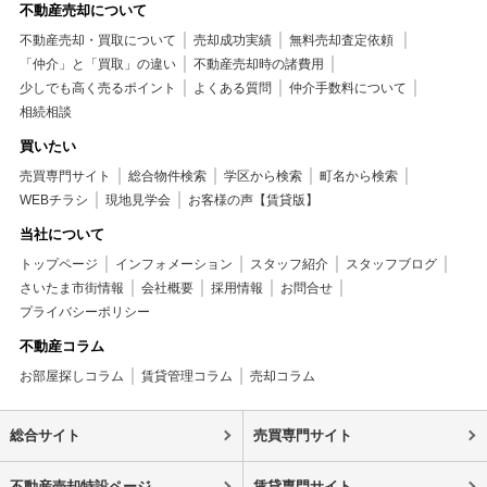
不動産売却について
不動産売却・買取について
売却成功実績
無料売却査定依頼
「仲介」と「買取」の違い
不動産売却時の諸費用
少しでも高く売るポイント
よくある質問
仲介手数料について
相続相談
買いたい
売買専門サイト
総合物件検索
学区から検索
町名から検索
WEBチラシ
現地見学会
お客様の声【賃貸版】
当社について
トップページ
インフォメーション
スタッフ紹介
スタッフブログ
さいたま市街情報
会社概要
採用情報
お問合せ
プライバシーポリシー
不動産コラム
お部屋探しコラム
賃貸管理コラム
売却コラム
総合サイト
売買専門サイト
不動産売却特設ページ
賃貸専門サイト