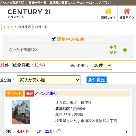
さいたま市浦和区 ｜賃貸物件一覧｜北浦和の賃貸はセンチュリー21ハウスプラン
売買サイト
賃貸サイト
トップ
>
物件検索
> 物件一覧
選択中の条件
条件
さいたま市浦和区
変更
11
件 (総物件数：
11
件)
表示件数 ：
条件変更
並び順 ：
アパート
メゾン北浦和
ＪＲ京浜東北・根岸線
北浦和駅
/ 徒歩8分
築年 38年 / 2階建
埼玉県さいたま市浦和区北浦和２丁目
2
2B
4.4万円
1K（22.07ｍ
）