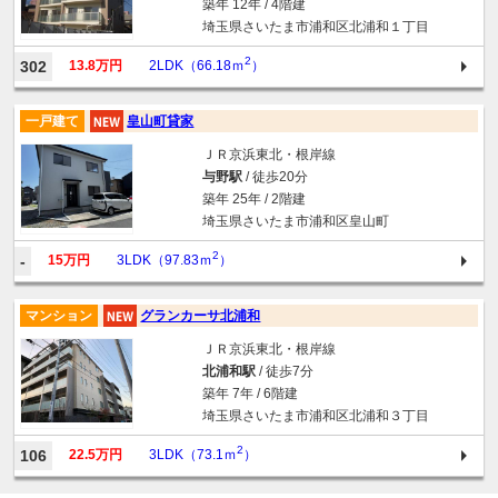
築年 12年 / 4階建
埼玉県さいたま市浦和区北浦和１丁目
2
302
13.8万円
2LDK（66.18ｍ
）
一戸建て
皇山町貸家
ＪＲ京浜東北・根岸線
与野駅
/ 徒歩20分
築年 25年 / 2階建
埼玉県さいたま市浦和区皇山町
2
-
15万円
3LDK（97.83ｍ
）
マンション
グランカーサ北浦和
ＪＲ京浜東北・根岸線
北浦和駅
/ 徒歩7分
築年 7年 / 6階建
埼玉県さいたま市浦和区北浦和３丁目
2
106
22.5万円
3LDK（73.1ｍ
）