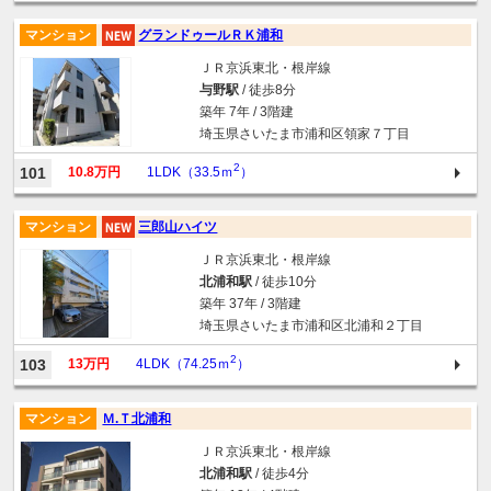
マンション
グランドゥールＲＫ浦和
ＪＲ京浜東北・根岸線
与野駅
/ 徒歩8分
築年 7年 / 3階建
埼玉県さいたま市浦和区領家７丁目
2
101
10.8万円
1LDK（33.5ｍ
）
マンション
三郎山ハイツ
ＪＲ京浜東北・根岸線
北浦和駅
/ 徒歩10分
築年 37年 / 3階建
埼玉県さいたま市浦和区北浦和２丁目
2
103
13万円
4LDK（74.25ｍ
）
マンション
Ｍ.Ｔ北浦和
ＪＲ京浜東北・根岸線
北浦和駅
/ 徒歩4分