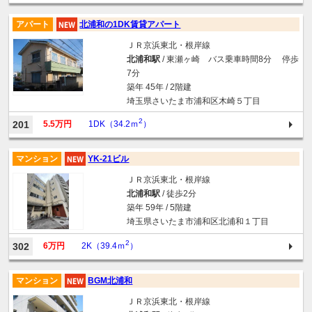
アパート
北浦和の1DK賃貸アパート
ＪＲ京浜東北・根岸線
北浦和駅
/ 東瀬ヶ崎 バス乗車時間8分 停歩
7分
築年 45年 / 2階建
埼玉県さいたま市浦和区木崎５丁目
2
201
5.5万円
1DK（34.2ｍ
）
マンション
YK-21ビル
ＪＲ京浜東北・根岸線
北浦和駅
/ 徒歩2分
築年 59年 / 5階建
埼玉県さいたま市浦和区北浦和１丁目
2
302
6万円
2K（39.4ｍ
）
マンション
BGM北浦和
ＪＲ京浜東北・根岸線