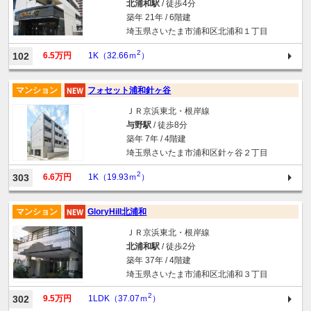
北浦和駅
/ 徒歩4分
築年 21年 / 6階建
埼玉県さいたま市浦和区北浦和１丁目
2
102
6.5万円
1K（32.66ｍ
）
マンション
フォセット浦和針ヶ谷
ＪＲ京浜東北・根岸線
与野駅
/ 徒歩8分
築年 7年 / 4階建
埼玉県さいたま市浦和区針ヶ谷２丁目
2
303
6.6万円
1K（19.93ｍ
）
マンション
GloryHill北浦和
ＪＲ京浜東北・根岸線
北浦和駅
/ 徒歩2分
築年 37年 / 4階建
埼玉県さいたま市浦和区北浦和３丁目
2
302
9.5万円
1LDK（37.07ｍ
）