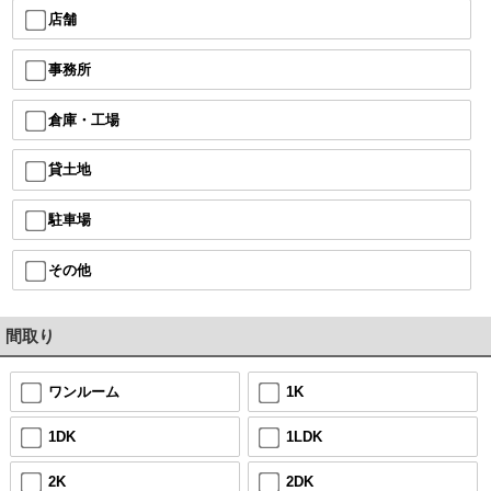
店舗
事務所
倉庫・工場
貸土地
駐車場
その他
間取り
ワンルーム
1K
1DK
1LDK
2K
2DK