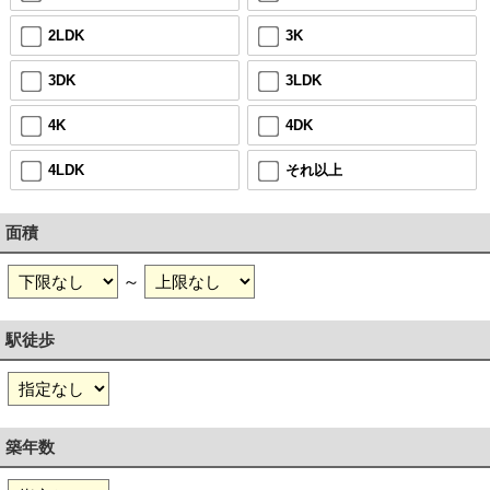
2LDK
3K
3DK
3LDK
4K
4DK
4LDK
それ以上
面積
～
駅徒歩
築年数