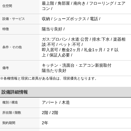
最上階 / 角部屋 / 南向き / フローリング / エア
住空間
コン /
収納 / シューズボックス / 電話 /
設備・サービス
陽当り良好 /
特徴
ガス:プロパン / 水道:公営 / 排水:下水 / 楽器相
談:不可 / ペット:不可 /
条件・その他
即入居可 / 敷金2ヶ月 / 礼金1ヶ月 / ２Ｆ以
上 / 保証人必要 /
キッチン・洗面台・エアコン新規取付
備考
陽当たり良好
※各種情報と現状に差異がある場合は、現状優先となります。
設備詳細情報
アパート / 木造
種別 / 構造
2階 / 2階
所在階 / 階数
2年
契約期間