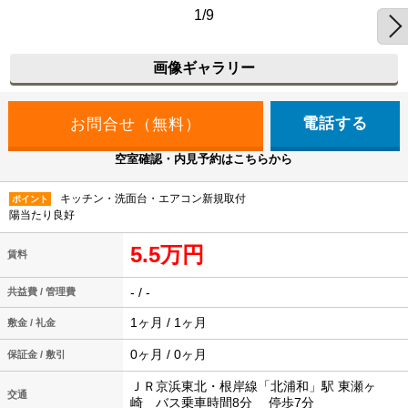
1/9
画像ギャラリー
電話する
空室確認・内見予約はこちらから
キッチン・洗面台・エアコン新規取付
ポイント
陽当たり良好
5.5万円
賃料
- / -
共益費 / 管理費
1ヶ月 / 1ヶ月
敷金 / 礼金
0ヶ月 / 0ヶ月
保証金 / 敷引
ＪＲ京浜東北・根岸線「北浦和」駅 東瀬ヶ
交通
崎 バス乗車時間8分 停歩7分