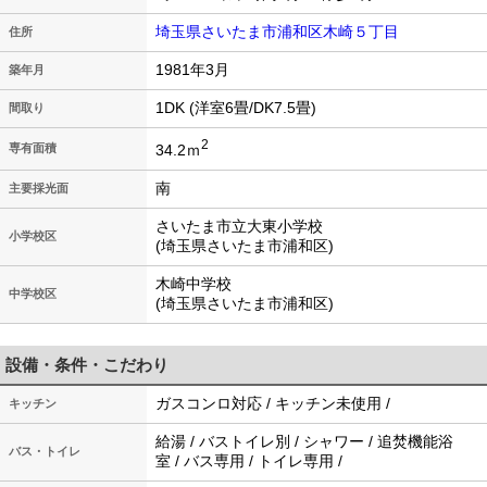
埼玉県さいたま市浦和区木崎５丁目
住所
1981年3月
築年月
1DK (洋室6畳/DK7.5畳)
間取り
2
34.2ｍ
専有面積
南
主要採光面
さいたま市立大東小学校
小学校区
(埼玉県さいたま市浦和区)
木崎中学校
中学校区
(埼玉県さいたま市浦和区)
設備・条件・こだわり
ガスコンロ対応 / キッチン未使用 /
キッチン
給湯 / バストイレ別 / シャワー / 追焚機能浴
バス・トイレ
室 / バス専用 / トイレ専用 /