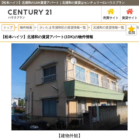
【松本ハイツ】北浦和の1DK賃貸アパート｜北浦和の賃貸はセンチュリー21ハウスプラン
売買サイト
賃貸サイト
トップ
>
物件検索
>
さいたま市浦和区の賃貸情報一覧
>
北浦和の賃貸情報一覧
>
物件詳
【松本ハイツ】北浦和の賃貸アパート(1DK)の物件情報
【建物外観】