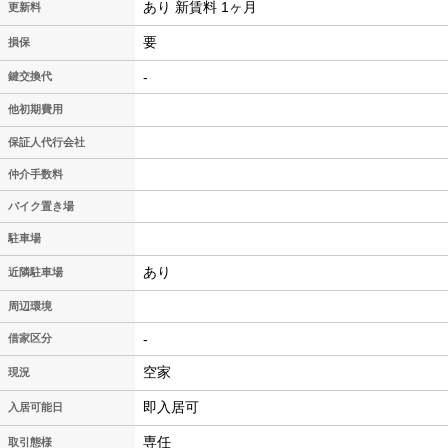
あり 新賃料 1ヶ月
更新料
要
損保
-
鍵交換代
他初期費用
保証人代行会社
仲介手数料
バイク置き場
駐車場
あり
近隣駐車場
周辺環境
-
借家区分
空家
現況
即入居可
入居可能日
専任
取引態様