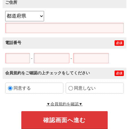
ご住所
電話番号
必須
-
-
会員規約をご確認の上チェックをしてください
必須
同意する
同意しない
▼会員規約を確認▼