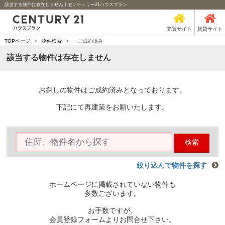
該当する物件は存在しません｜センチュリー21ハウスプラン
売買サイト
賃貸サイト
-
TOPページ
>
物件検索
>
ご成約済み
該当する物件は存在しません
お探しの物件はご成約済みとなっております。
下記にて再建策をお願いたします。
検索
絞り込んで物件を探す
ホームページに掲載されていない物件も
多数ございます。
お手数ですが、
会員登録フォームよりお問合せ下さい。