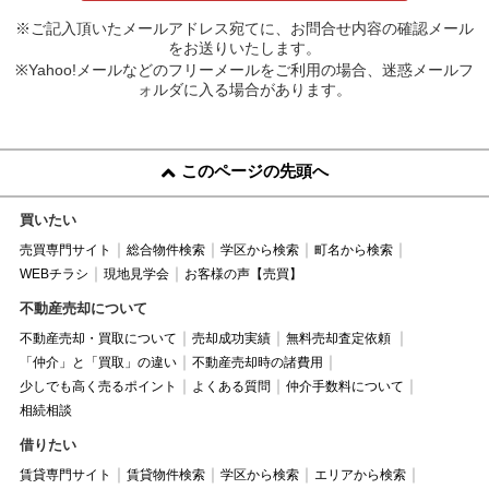
※ご記入頂いたメールアドレス宛てに、お問合せ内容の確認メール
をお送りいたします。
※Yahoo!メールなどのフリーメールをご利用の場合、迷惑メールフ
ォルダに入る場合があります。
このページの先頭へ
買いたい
売買専門サイト
総合物件検索
学区から検索
町名から検索
WEBチラシ
現地見学会
お客様の声【売買】
不動産売却について
不動産売却・買取について
売却成功実績
無料売却査定依頼
「仲介」と「買取」の違い
不動産売却時の諸費用
少しでも高く売るポイント
よくある質問
仲介手数料について
相続相談
借りたい
賃貸専門サイト
賃貸物件検索
学区から検索
エリアから検索