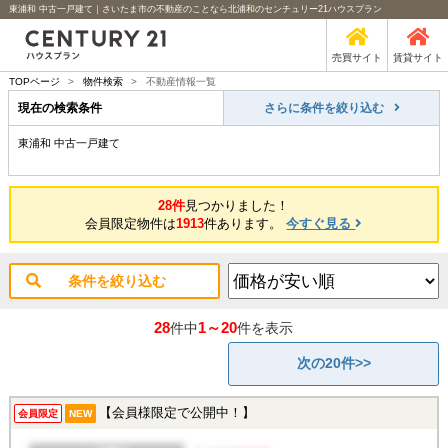
東浦和 中古一戸建て｜さいたま市の不動産のことなら北浦和のセンチュリー21ハウスプラン
売買サイト
賃貸サイト
TOPページ
>
物件検索
>
不動産情報一覧
現在の検索条件
さらに条件を絞り込む
東浦和 中古一戸建て
28件
見つかりました！
会員限定物件は
1913
件あります。
今すぐ見る
条件を絞り込む
28
1～20
件中
件を表示
次の20件>>
【会員様限定で公開中！】
会員限定
NEW