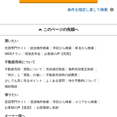
条件を指定し直して検索
このページの先頭へ
買いたい
売買専門サイト
総合物件検索
学区から検索
町名から検索
WEBチラシ
現地見学会
お客様の声【売買】
不動産売却について
不動産売却・買取について
売却成功実績
無料売却査定依頼
「仲介」と「買取」の違い
不動産売却時の諸費用
少しでも高く売るポイント
よくある質問
仲介手数料について
相続相談
借りたい
賃貸専門サイト
賃貸物件検索
学区から検索
エリアから検索
お客様の声【賃貸】
お部屋探し依頼
オーナー様へ