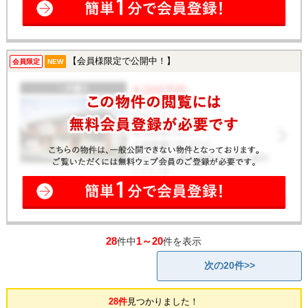
【会員様限定で公開中！】
会員限定
NEW
28
1～20
件中
件を表示
次の20件>>
28件
見つかりました！