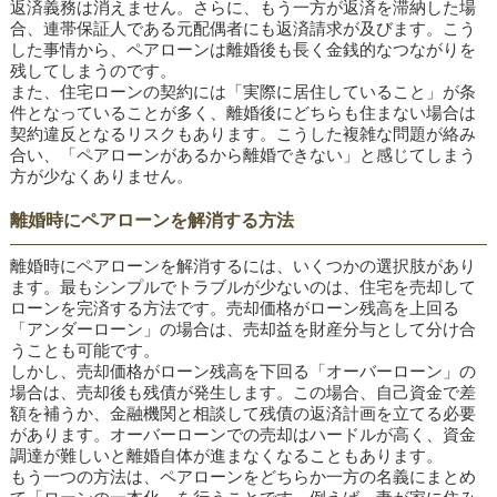
返済義務は消えません。さらに、もう一方が返済を滞納した場
合、連帯保証人である元配偶者にも返済請求が及びます。こう
した事情から、ペアローンは離婚後も長く金銭的なつながりを
残してしまうのです。
また、住宅ローンの契約には「実際に居住していること」が条
件となっていることが多く、離婚後にどちらも住まない場合は
契約違反となるリスクもあります。こうした複雑な問題が絡み
合い、「ペアローンがあるから離婚できない」と感じてしまう
方が少なくありません。
離婚時にペアローンを解消する方法
離婚時にペアローンを解消するには、いくつかの選択肢があり
ます。最もシンプルでトラブルが少ないのは、住宅を売却して
ローンを完済する方法です。売却価格がローン残高を上回る
「アンダーローン」の場合は、売却益を財産分与として分け合
うことも可能です。
しかし、売却価格がローン残高を下回る「オーバーローン」の
場合は、売却後も残債が発生します。この場合、自己資金で差
額を補うか、金融機関と相談して残債の返済計画を立てる必要
があります。オーバーローンでの売却はハードルが高く、資金
調達が難しいと離婚自体が進まなくなることもあります。
もう一つの方法は、ペアローンをどちらか一方の名義にまとめ