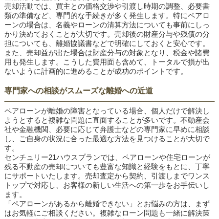
売却活動では、買主との価格交渉や引渡し時期の調整、必要書
類の準備など、専門的な手続きが多く発生します。特にペアロ
ーンの場合は、名義やローンの清算方法についても事前にしっ
かり決めておくことが大切です。売却後の財産分与や残債の分
担についても、離婚協議書などで明確にしておくと安心です。
また、売却益が出た場合は財産分与の対象となり、税金や諸費
用も発生します。こうした費用面も含めて、トータルで損が出
ないように計画的に進めることが成功のポイントです。
専門家への相談がスムーズな離婚への近道
ペアローンが離婚の障害となっている場合、個人だけで解決し
ようとすると複雑な問題に直面することが多いです。不動産会
社や金融機関、必要に応じて弁護士などの専門家に早めに相談
し、ご自身の状況に合った最適な方法を見つけることが大切で
す。
センチュリー21ハウスプランでは、ペアローンや住宅ローンが
残る不動産の売却についても豊富な知識と経験をもとに、丁寧
にサポートいたします。売却査定から契約、引渡しまでワンス
トップで対応し、お客様の新しい生活への第一歩をお手伝いし
ます。
「ペアローンがあるから離婚できない」とお悩みの方は、まず
はお気軽にご相談ください。複雑なローン問題も一緒に解決策