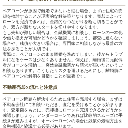
ペアローンが原因で離婚できないと悩む場合、まずは住宅の売
却を検討することが現実的な解決策となります。売却によって
ローンを完済できれば、金銭的なつながりを断ち切ることがで
き、双方が新たなスタートを切りやすくなります。
もし売却が難しい場合は、金融機関に相談し、ローンの一本化
や借り換えが可能かどうかを確認しましょう。審査に通らない
場合や、残債が大きい場合は、専門家に相談しながら最善の方
法を探ることが大切です。
実際に、ペアローンのまま離婚を進めてしまい、後からトラブ
ルになるケースは少なくありません。例えば、離婚後に元配偶
者がローンを滞納し、突然金融機関から請求が届いたというご
相談もあります。こうしたリスクを避けるためにも、離婚前に
ペアローンの解消を目指すことが重要です。
不動産売却の流れと注意点
ペアローン問題を解決するために住宅を売却する場合、まずは
不動産会社にご相談いただき、査定を受けることから始まりま
す。査定額をもとに、売却後にローンを完済できるかどうかを
確認しましょう。アンダーローンであれば比較的スムーズに手
続きが進みますが、オーバーローンの場合は残債の処理方法を
金融機関と協議する必要があります。