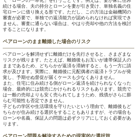
て「ローンの一本化」を行うことです。例えば、妻が家に住み
続ける場合、夫の持分とローンを妻が引き受け、単独名義の住
宅ローンに借り換える形です。ただし、この方法は金融機関の
審査が必要で、単独での返済能力が認められなければ実現でき
ません。審査に通らない場合は、やはり売却や他の方法を検討
することになります。
ペアローンのまま離婚した場合のリスク
ペアローンを解消せずに離婚だけを先行させると、さまざまな
リスクが残ります。たとえば、離婚後もお互いが連帯保証人の
ままであるため、どちらかが返済を滞納すると、もう一方に請
求が及びます。実際に、離婚後に元配偶者の返済トラブルが発
覚し、予期せぬ督促が届くケースも少なくありません。
また、住宅に住み続ける側がローン返済を続けられなくなった
場合、最終的には競売にかけられるリスクもあります。競売で
は一般の売却よりも安く売られてしまうため、残債がさらに膨
らむ可能性も否定できません。
子どもの学区や生活環境を守りたいという理由で、離婚後もど
ちらかが住み続ける選択をすることもありますが、その場合も
ローンや名義、保証人の問題は必ずクリアにしておく必要があ
ります。
ペアローン問題を解決するための現実的な選択肢