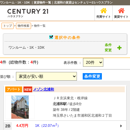
ワンルーム・1K・1DK ｜賃貸物件一覧｜北浦和の賃貸はセンチュリー21ハウスプラン
売買サイト
賃貸サイト
トップ
>
物件検索
> 物件一覧
選択中の条件
条件
ワンルーム・1K・1DK
変更
4
件 (総物件数：
4
件)
表示件数 ：
条件変更
並び順 ：
アパート
メゾン北浦和
ＪＲ京浜東北・根岸線
北浦和駅
/ 徒歩8分
築年 38年 / 2階建
埼玉県さいたま市浦和区北浦和２丁目
2
2B
4.4万円
1K（22.07ｍ
）