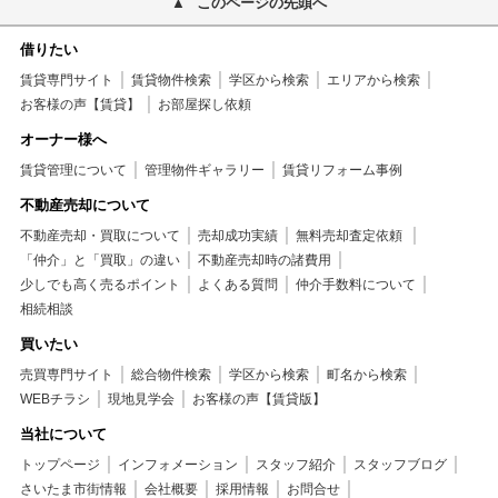
このページの先頭へ
借りたい
賃貸専門サイト
賃貸物件検索
学区から検索
エリアから検索
お客様の声【賃貸】
お部屋探し依頼
オーナー様へ
賃貸管理について
管理物件ギャラリー
賃貸リフォーム事例
不動産売却について
不動産売却・買取について
売却成功実績
無料売却査定依頼
「仲介」と「買取」の違い
不動産売却時の諸費用
少しでも高く売るポイント
よくある質問
仲介手数料について
相続相談
買いたい
売買専門サイト
総合物件検索
学区から検索
町名から検索
WEBチラシ
現地見学会
お客様の声【賃貸版】
当社について
トップページ
インフォメーション
スタッフ紹介
スタッフブログ
さいたま市街情報
会社概要
採用情報
お問合せ