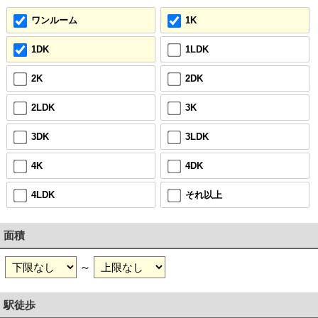
ワンルーム
1K
1DK
1LDK
2K
2DK
2LDK
3K
3DK
3LDK
4K
4DK
4LDK
それ以上
面積
～
駅徒歩