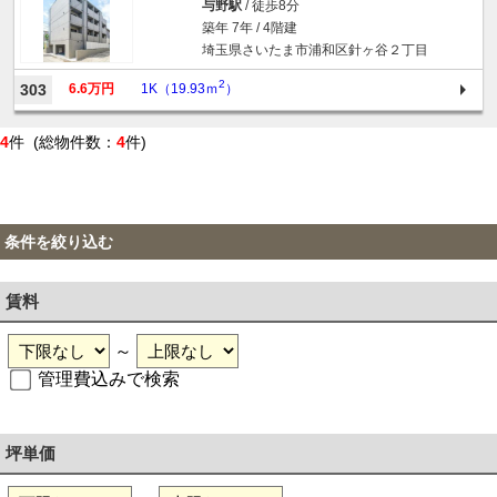
与野駅
/ 徒歩8分
築年 7年 / 4階建
埼玉県さいたま市浦和区針ヶ谷２丁目
2
303
6.6万円
1K（19.93ｍ
）
4
件 (総物件数：
4
件)
条件を絞り込む
賃料
～
管理費込みで検索
坪単価