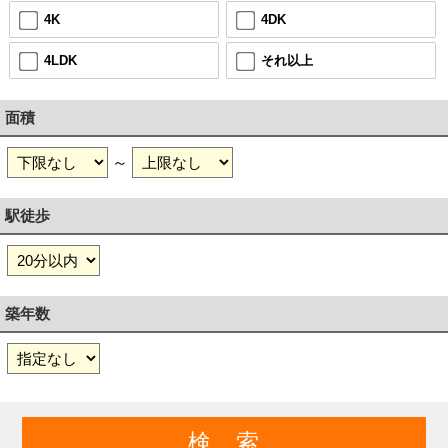
4K
4DK
4LDK
それ以上
面積
～
駅徒歩
築年数