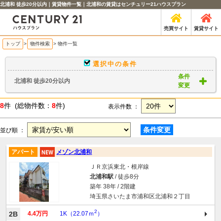
北浦和 徒歩20分以内｜賃貸物件一覧｜北浦和の賃貸はセンチュリー21ハウスプラン
売買サイト
賃貸サイト
トップ
>
物件検索
> 物件一覧
選択中の条件
条件
北浦和 徒歩20分以内
変更
8
件 (総物件数：
8
件)
表示件数 ：
条件変更
並び順 ：
アパート
メゾン北浦和
ＪＲ京浜東北・根岸線
北浦和駅
/ 徒歩8分
築年 38年 / 2階建
埼玉県さいたま市浦和区北浦和２丁目
2
2B
4.4万円
1K（22.07ｍ
）