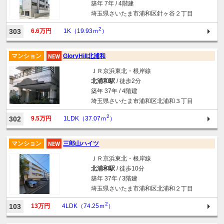
築年 7年 / 4階建
埼玉県さいたま市浦和区針ヶ谷２丁目
2
303
6.6万円
1K（19.93ｍ
）
マンション
GloryHill北浦和
ＪＲ京浜東北・根岸線
北浦和駅
/ 徒歩2分
築年 37年 / 4階建
埼玉県さいたま市浦和区北浦和３丁目
2
302
9.5万円
1LDK（37.07ｍ
）
マンション
三郎山ハイツ
ＪＲ京浜東北・根岸線
北浦和駅
/ 徒歩10分
築年 37年 / 3階建
埼玉県さいたま市浦和区北浦和２丁目
2
103
13万円
4LDK（74.25ｍ
）