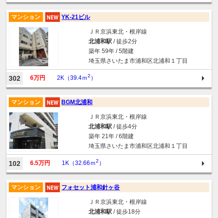
マンション
YK-21ビル
ＪＲ京浜東北・根岸線
北浦和駅
/ 徒歩2分
築年 59年 / 5階建
埼玉県さいたま市浦和区北浦和１丁目
2
302
6万円
2K（39.4ｍ
）
マンション
BGM北浦和
ＪＲ京浜東北・根岸線
北浦和駅
/ 徒歩4分
築年 21年 / 6階建
埼玉県さいたま市浦和区北浦和１丁目
2
102
6.5万円
1K（32.66ｍ
）
マンション
フォセット浦和針ヶ谷
ＪＲ京浜東北・根岸線
北浦和駅
/ 徒歩18分