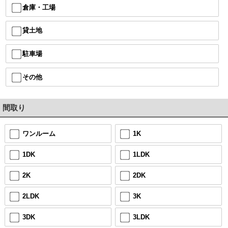
倉庫・工場
貸土地
駐車場
その他
間取り
ワンルーム
1K
1DK
1LDK
2K
2DK
2LDK
3K
3DK
3LDK