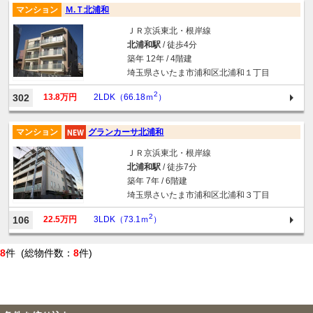
マンション
Ｍ.Ｔ北浦和
ＪＲ京浜東北・根岸線
北浦和駅
/ 徒歩4分
築年 12年 / 4階建
埼玉県さいたま市浦和区北浦和１丁目
2
302
13.8万円
2LDK（66.18ｍ
）
マンション
グランカーサ北浦和
ＪＲ京浜東北・根岸線
北浦和駅
/ 徒歩7分
築年 7年 / 6階建
埼玉県さいたま市浦和区北浦和３丁目
2
106
22.5万円
3LDK（73.1ｍ
）
8
件 (総物件数：
8
件)