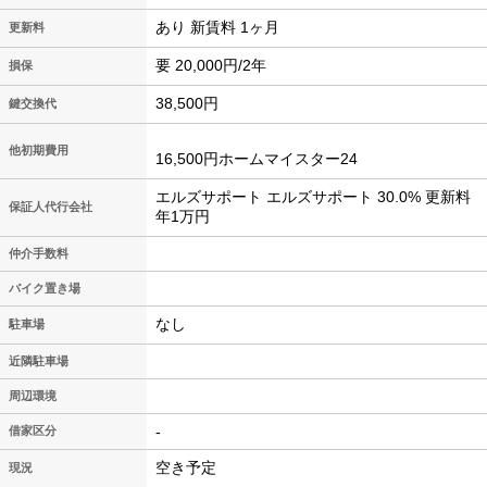
あり 新賃料 1ヶ月
更新料
要 20,000円/2年
損保
38,500円
鍵交換代
他初期費用
16,500円ホームマイスター24
エルズサポート エルズサポート 30.0% 更新料
保証人代行会社
年1万円
仲介手数料
バイク置き場
なし
駐車場
近隣駐車場
周辺環境
-
借家区分
空き予定
現況