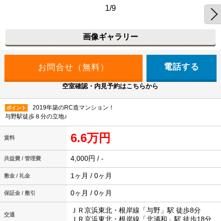
1/9
画像ギャラリー
電話する
空室確認・内見予約はこちらから
2019年築のRC造マンション！
ポイント
与野駅徒歩８分の立地♪
6.6万円
賃料
4,000円 / -
共益費 / 管理費
1ヶ月 / 0ヶ月
敷金 / 礼金
0ヶ月 / 0ヶ月
保証金 / 敷引
ＪＲ京浜東北・根岸線「与野」駅 徒歩8分
交通
ＪＲ京浜東北・根岸線「北浦和」駅 徒歩18分