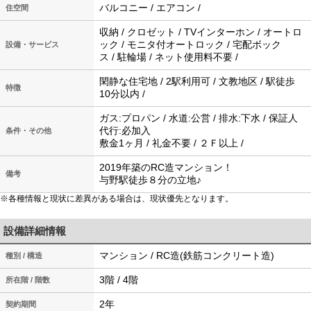
バルコニー / エアコン /
住空間
収納 / クロゼット / TVインターホン / オートロ
ック / モニタ付オートロック / 宅配ボック
設備・サービス
ス / 駐輪場 / ネット使用料不要 /
閑静な住宅地 / 2駅利用可 / 文教地区 / 駅徒歩
特徴
10分以内 /
ガス:プロパン / 水道:公営 / 排水:下水 / 保証人
代行:必加入
条件・その他
敷金1ヶ月 / 礼金不要 / ２Ｆ以上 /
2019年築のRC造マンション！
備考
与野駅徒歩８分の立地♪
※各種情報と現状に差異がある場合は、現状優先となります。
設備詳細情報
マンション / RC造(鉄筋コンクリート造)
種別 / 構造
3階 / 4階
所在階 / 階数
2年
契約期間