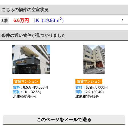
こちらの物件の空室状況
2
6.6万円
1K（19.93ｍ
）
3階
条件の近い物件が見つかりました
賃貸マンション
賃貸マンション
賃料：
6.5万円
/6,000円
賃料：
6万円
/6,000円
間取：
1K（32.66）
間取：
2K（39.40）
北浦和
/徒歩4分
北浦和
/徒歩2分
このページをメールで送る