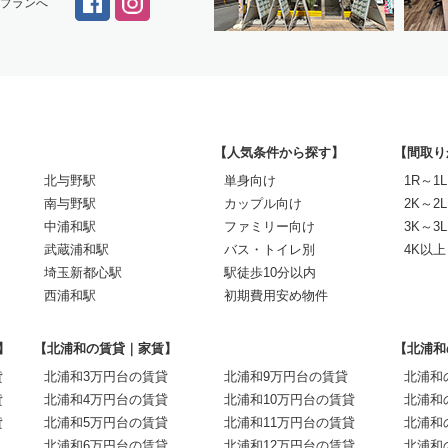
スプランへ
【人気条件から探す】
【間取り
北与野駅
単身向け
1R～1L
南与野駅
カップル向け
2K～2L
中浦和駅
ファミリー向け
3K～3L
武蔵浦和駅
バス・トイレ別
4K以上
埼玉新都心駅
駅徒歩10分以内
西浦和駅
初期費用安め物件
】
【北浦和の賃貸｜家賃】
【北浦和
貸
北浦和3万円台の賃貸
北浦和9万円台の賃貸
北浦和
貸
北浦和4万円台の賃貸
北浦和10万円台の賃貸
北浦和
貸
北浦和5万円台の賃貸
北浦和11万円台の賃貸
北浦和
北浦和6万円台の賃貸
北浦和12万円台の賃貸
北浦和