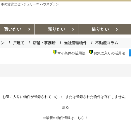
市の賃貸はセンチュリー21ハウスプラン
買いたい
売りたい
借りたい
ョン
戸建て
店舗・事務所
当社管理物件
不動産コラム
マイ条件の活用法
お気に入りの活用法
お部屋探しコラム
賃貸管理コラム
お気に入りに物件が登録されていない、または登録された物件は存在しません。
戻る
⇒最新の物件情報はこちら！