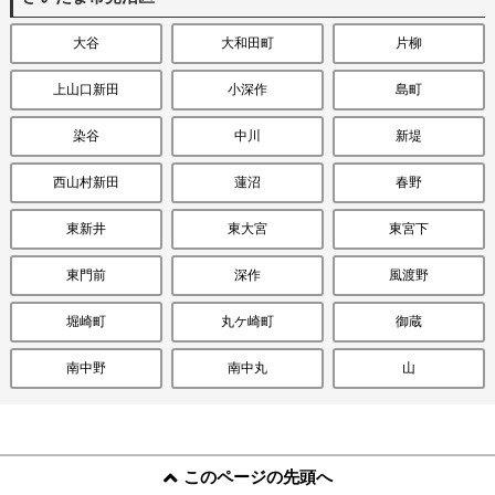
大谷
大和田町
片柳
上山口新田
小深作
島町
染谷
中川
新堤
西山村新田
蓮沼
春野
東新井
東大宮
東宮下
東門前
深作
風渡野
堀崎町
丸ケ崎町
御蔵
南中野
南中丸
山
このページの先頭へ