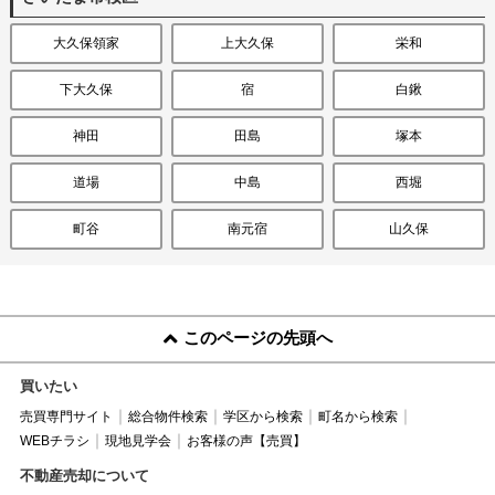
大久保領家
上大久保
栄和
下大久保
宿
白鍬
神田
田島
塚本
道場
中島
西堀
町谷
南元宿
山久保
このページの先頭へ
買いたい
売買専門サイト
総合物件検索
学区から検索
町名から検索
WEBチラシ
現地見学会
お客様の声【売買】
不動産売却について