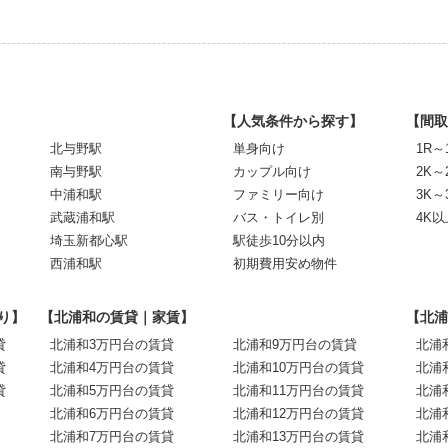
【人気条件から探す】
【間取
北与野駅
単身向け
1R～
南与野駅
カップル向け
2K～
中浦和駅
ファミリー向け
3K～
武蔵浦和駅
バス・トイレ別
4K以
埼玉新都心駅
駅徒歩10分以内
西浦和駅
初期費用安め物件
り】
【北浦和の賃貸｜家賃】
【北浦
貸
北浦和3万円台の賃貸
北浦和9万円台の賃貸
北浦
貸
北浦和4万円台の賃貸
北浦和10万円台の賃貸
北浦
貸
北浦和5万円台の賃貸
北浦和11万円台の賃貸
北浦
北浦和6万円台の賃貸
北浦和12万円台の賃貸
北浦
北浦和7万円台の賃貸
北浦和13万円台の賃貸
北浦