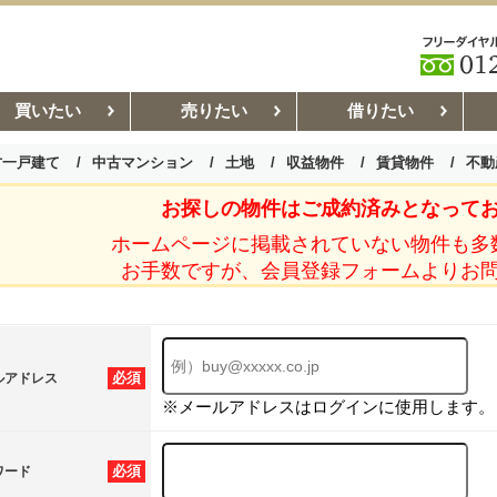
買いたい
売りたい
借りたい
古一戸建て
中古マンション
土地
収益物件
賃貸物件
不動
お探しの物件はご成約済みとなって
お部屋探しコラム
賃貸管理コ
ホームページに掲載されていない物件も多
お手数ですが、会員登録フォームよりお
必須
ルアドレス
※メールアドレスはログインに使用します。
必須
ワード