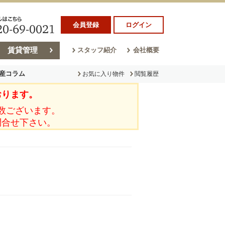
会員登録
ログイン
賃貸管理
スタッフ紹介
会社概要
産コラム
お気に入り物件
閲覧履歴
おります。
ラム
売却コラム
数ございます。
問合せ下さい。