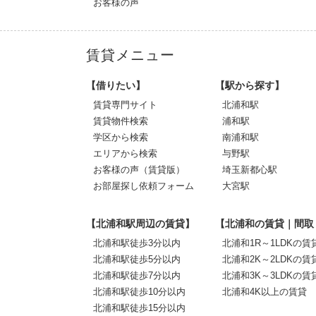
お客様の声
賃貸メニュー
【借りたい】
【駅から探す】
賃貸専門サイト
北浦和駅
賃貸物件検索
浦和駅
学区から検索
南浦和駅
エリアから検索
与野駅
お客様の声（賃貸版）
埼玉新都心駅
お部屋探し依頼フォーム
大宮駅
【北浦和駅周辺の賃貸】
【北浦和の賃貸｜間取
北浦和駅徒歩3分以内
北浦和1R～1LDKの賃
北浦和駅徒歩5分以内
北浦和2K～2LDKの賃
北浦和駅徒歩7分以内
北浦和3K～3LDKの賃
北浦和駅徒歩10分以内
北浦和4K以上の賃貸
北浦和駅徒歩15分以内