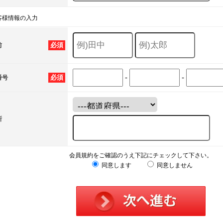
客様情報の入力
必須
前
-
-
必須
番号
所
会員規約をご確認のうえ下記にチェックして下さい。
同意します
同意しません