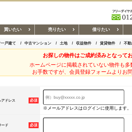
買いたい
売りたい
借りたい
古一戸建て
中古マンション
土地
収益物件
賃貸物件
不動
お探しの物件はご成約済みとなって
お部屋探しコラム
賃貸管理コ
ホームページに掲載されていない物件も多
お手数ですが、会員登録フォームよりお
必須
ルアドレス
※メールアドレスはログインに使用します。
必須
ワード