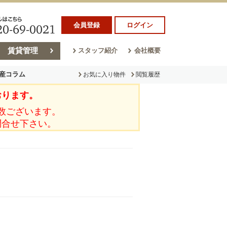
会員登録
ログイン
賃貸管理
スタッフ紹介
会社概要
産コラム
お気に入り物件
閲覧履歴
おります。
ラム
売却コラム
数ございます。
問合せ下さい。