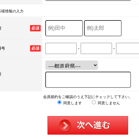
客様情報の入力
必須
前
-
-
必須
番号
所
会員規約をご確認のうえ下記にチェックして下さい。
同意します
同意しません