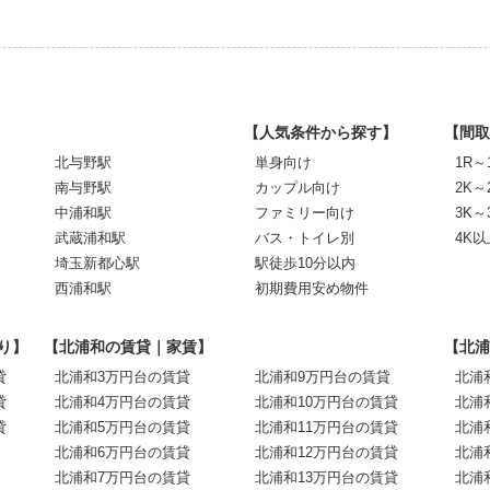
【人気条件から探す】
【間取
北与野駅
単身向け
1R～
南与野駅
カップル向け
2K～
中浦和駅
ファミリー向け
3K～
武蔵浦和駅
バス・トイレ別
4K以
埼玉新都心駅
駅徒歩10分以内
西浦和駅
初期費用安め物件
り】
【北浦和の賃貸｜家賃】
【北浦
貸
北浦和3万円台の賃貸
北浦和9万円台の賃貸
北浦
貸
北浦和4万円台の賃貸
北浦和10万円台の賃貸
北浦
貸
北浦和5万円台の賃貸
北浦和11万円台の賃貸
北浦
北浦和6万円台の賃貸
北浦和12万円台の賃貸
北浦
北浦和7万円台の賃貸
北浦和13万円台の賃貸
北浦