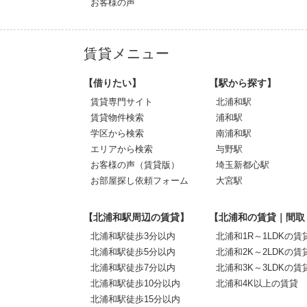
お客様の声
賃貸メニュー
【借りたい】
【駅から探す】
賃貸専門サイト
北浦和駅
賃貸物件検索
浦和駅
学区から検索
南浦和駅
エリアから検索
与野駅
お客様の声（賃貸版）
埼玉新都心駅
お部屋探し依頼フォーム
大宮駅
【北浦和駅周辺の賃貸】
【北浦和の賃貸｜間取
北浦和駅徒歩3分以内
北浦和1R～1LDKの賃
北浦和駅徒歩5分以内
北浦和2K～2LDKの賃
北浦和駅徒歩7分以内
北浦和3K～3LDKの賃
北浦和駅徒歩10分以内
北浦和4K以上の賃貸
北浦和駅徒歩15分以内