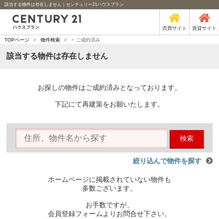
該当する物件は存在しません｜センチュリー21ハウスプラン
売買サイト
賃貸サイト
-
TOPページ
>
物件検索
>
ご成約済み
該当する物件は存在しません
お探しの物件はご成約済みとなっております。
下記にて再建策をお願いたします。
検索
絞り込んで物件を探す
ホームページに掲載されていない物件も
多数ございます。
お手数ですが、
会員登録フォームよりお問合せ下さい。