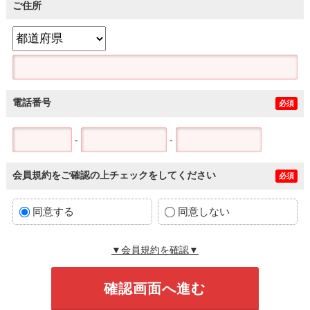
ご住所
電話番号
必須
-
-
会員規約をご確認の上チェックをしてください
必須
同意する
同意しない
▼会員規約を確認▼