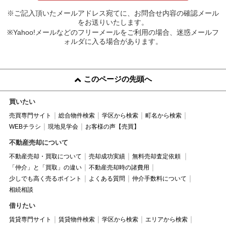
※ご記入頂いたメールアドレス宛てに、お問合せ内容の確認メール
をお送りいたします。
※Yahoo!メールなどのフリーメールをご利用の場合、迷惑メールフ
ォルダに入る場合があります。
このページの先頭へ
買いたい
売買専門サイト
総合物件検索
学区から検索
町名から検索
WEBチラシ
現地見学会
お客様の声【売買】
不動産売却について
不動産売却・買取について
売却成功実績
無料売却査定依頼
「仲介」と「買取」の違い
不動産売却時の諸費用
少しでも高く売るポイント
よくある質問
仲介手数料について
相続相談
借りたい
賃貸専門サイト
賃貸物件検索
学区から検索
エリアから検索