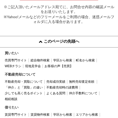
※ご記入頂いたメールアドレス宛てに、お問合せ内容の確認メール
をお送りいたします。
※Yahoo!メールなどのフリーメールをご利用の場合、迷惑メールフ
ォルダに入る場合があります。
このページの先頭へ
買いたい
売買専門サイト
総合物件検索
学区から検索
町名から検索
WEBチラシ
現地見学会
お客様の声【売買】
不動産売却について
不動産売却・買取について
売却成功実績
無料売却査定依頼
「仲介」と「買取」の違い
不動産売却時の諸費用
少しでも高く売るポイント
よくある質問
仲介手数料について
相続相談
借りたい
賃貸専門サイト
賃貸物件検索
学区から検索
エリアから検索