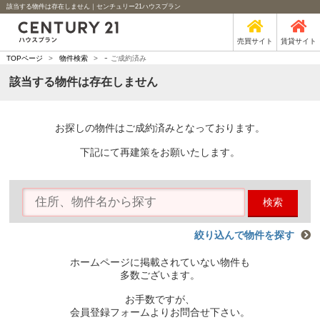
該当する物件は存在しません｜センチュリー21ハウスプラン
売買サイト
賃貸サイト
-
TOPページ
>
物件検索
>
ご成約済み
該当する物件は存在しません
お探しの物件はご成約済みとなっております。
下記にて再建策をお願いたします。
検索
絞り込んで物件を探す
ホームページに掲載されていない物件も
多数ございます。
お手数ですが、
会員登録フォームよりお問合せ下さい。