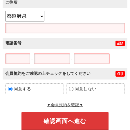
ご住所
電話番号
必須
-
-
会員規約をご確認の上チェックをしてください
必須
同意する
同意しない
▼会員規約を確認▼