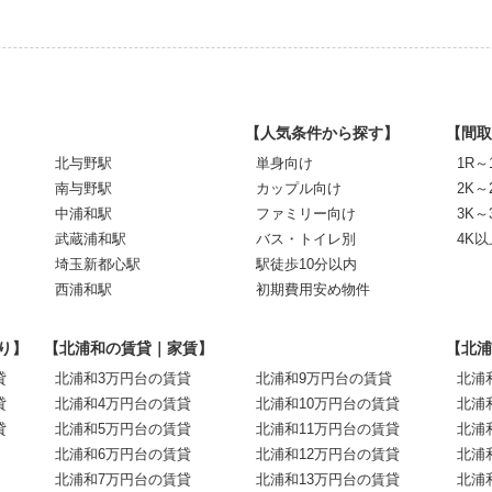
【人気条件から探す】
【間取
北与野駅
単身向け
1R～
南与野駅
カップル向け
2K～
中浦和駅
ファミリー向け
3K～
武蔵浦和駅
バス・トイレ別
4K以
埼玉新都心駅
駅徒歩10分以内
西浦和駅
初期費用安め物件
り】
【北浦和の賃貸｜家賃】
【北浦
貸
北浦和3万円台の賃貸
北浦和9万円台の賃貸
北浦
貸
北浦和4万円台の賃貸
北浦和10万円台の賃貸
北浦
貸
北浦和5万円台の賃貸
北浦和11万円台の賃貸
北浦
北浦和6万円台の賃貸
北浦和12万円台の賃貸
北浦
北浦和7万円台の賃貸
北浦和13万円台の賃貸
北浦