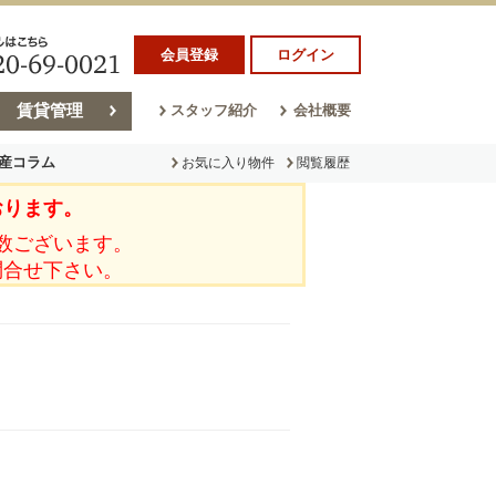
会員登録
ログイン
賃貸管理
スタッフ紹介
会社概要
産コラム
お気に入り物件
閲覧履歴
おります。
ラム
売却コラム
数ございます。
問合せ下さい。