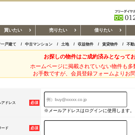
買いたい
売りたい
借りたい
古一戸建て
中古マンション
土地
収益物件
賃貸物件
不動
お探しの物件はご成約済みとなって
お部屋探しコラム
賃貸管理コ
ホームページに掲載されていない物件も多
お手数ですが、会員登録フォームよりお
必須
ルアドレス
※メールアドレスはログインに使用します。
必須
ワード