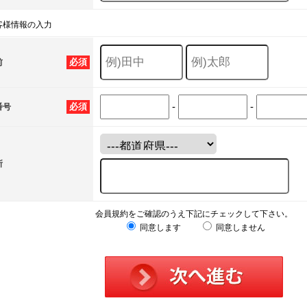
客様情報の入力
必須
前
-
-
必須
番号
所
会員規約をご確認のうえ下記にチェックして下さい。
同意します
同意しません