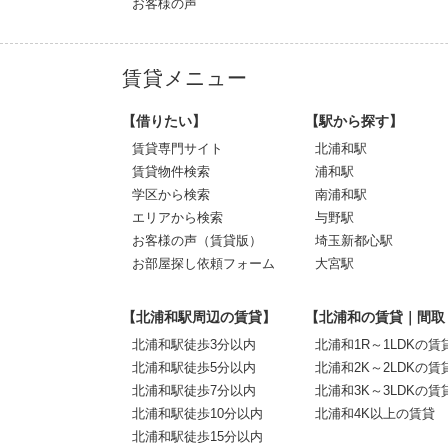
お客様の声
賃貸メニュー
【借りたい】
【駅から探す】
賃貸専門サイト
北浦和駅
賃貸物件検索
浦和駅
学区から検索
南浦和駅
エリアから検索
与野駅
お客様の声（賃貸版）
埼玉新都心駅
お部屋探し依頼フォーム
大宮駅
【北浦和駅周辺の賃貸】
【北浦和の賃貸｜間取
北浦和駅徒歩3分以内
北浦和1R～1LDKの賃
北浦和駅徒歩5分以内
北浦和2K～2LDKの賃
北浦和駅徒歩7分以内
北浦和3K～3LDKの賃
北浦和駅徒歩10分以内
北浦和4K以上の賃貸
北浦和駅徒歩15分以内