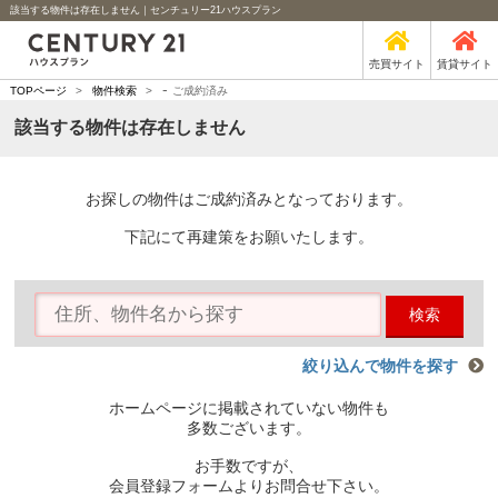
該当する物件は存在しません｜センチュリー21ハウスプラン
売買サイト
賃貸サイト
-
TOPページ
>
物件検索
>
ご成約済み
該当する物件は存在しません
お探しの物件はご成約済みとなっております。
下記にて再建策をお願いたします。
検索
絞り込んで物件を探す
ホームページに掲載されていない物件も
多数ございます。
お手数ですが、
会員登録フォームよりお問合せ下さい。