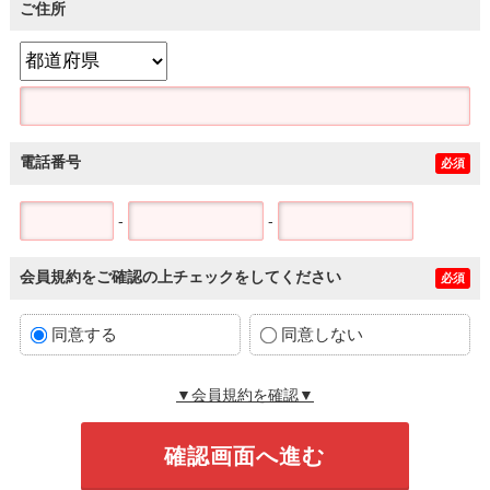
ご住所
電話番号
必須
-
-
会員規約をご確認の上チェックをしてください
必須
同意する
同意しない
▼会員規約を確認▼