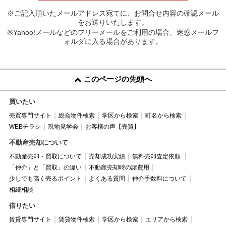
※ご記入頂いたメールアドレス宛てに、お問合せ内容の確認メール
をお送りいたします。
※Yahoo!メールなどのフリーメールをご利用の場合、迷惑メールフ
ォルダに入る場合があります。
このページの先頭へ
買いたい
売買専門サイト
総合物件検索
学区から検索
町名から検索
WEBチラシ
現地見学会
お客様の声【売買】
不動産売却について
不動産売却・買取について
売却成功実績
無料売却査定依頼
「仲介」と「買取」の違い
不動産売却時の諸費用
少しでも高く売るポイント
よくある質問
仲介手数料について
相続相談
借りたい
賃貸専門サイト
賃貸物件検索
学区から検索
エリアから検索