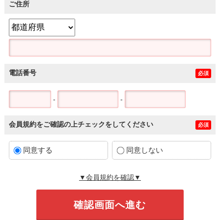
ご住所
電話番号
必須
-
-
会員規約をご確認の上チェックをしてください
必須
同意する
同意しない
▼会員規約を確認▼