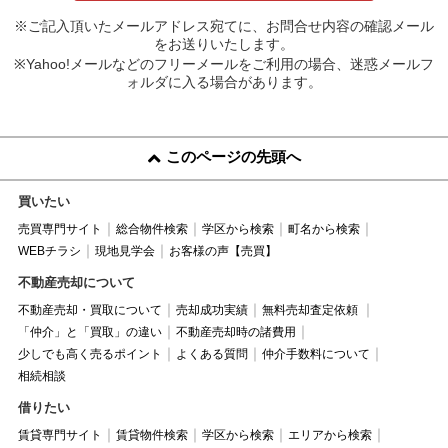
※ご記入頂いたメールアドレス宛てに、お問合せ内容の確認メール
をお送りいたします。
※Yahoo!メールなどのフリーメールをご利用の場合、迷惑メールフ
ォルダに入る場合があります。
このページの先頭へ
買いたい
売買専門サイト
総合物件検索
学区から検索
町名から検索
WEBチラシ
現地見学会
お客様の声【売買】
不動産売却について
不動産売却・買取について
売却成功実績
無料売却査定依頼
「仲介」と「買取」の違い
不動産売却時の諸費用
少しでも高く売るポイント
よくある質問
仲介手数料について
相続相談
借りたい
賃貸専門サイト
賃貸物件検索
学区から検索
エリアから検索