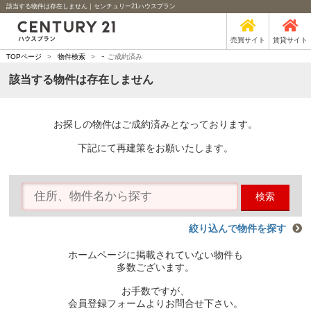
該当する物件は存在しません｜センチュリー21ハウスプラン
売買サイト
賃貸サイト
-
TOPページ
>
物件検索
>
ご成約済み
該当する物件は存在しません
お探しの物件はご成約済みとなっております。
下記にて再建策をお願いたします。
検索
絞り込んで物件を探す
ホームページに掲載されていない物件も
多数ございます。
お手数ですが、
会員登録フォームよりお問合せ下さい。