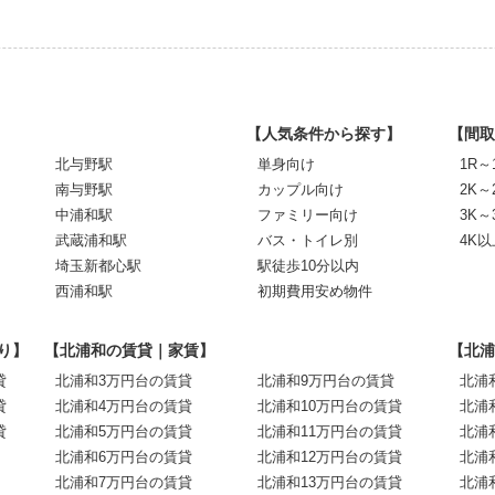
【人気条件から探す】
【間取
北与野駅
単身向け
1R～
南与野駅
カップル向け
2K～
中浦和駅
ファミリー向け
3K～
武蔵浦和駅
バス・トイレ別
4K以
埼玉新都心駅
駅徒歩10分以内
西浦和駅
初期費用安め物件
り】
【北浦和の賃貸｜家賃】
【北浦
貸
北浦和3万円台の賃貸
北浦和9万円台の賃貸
北浦
貸
北浦和4万円台の賃貸
北浦和10万円台の賃貸
北浦
貸
北浦和5万円台の賃貸
北浦和11万円台の賃貸
北浦
北浦和6万円台の賃貸
北浦和12万円台の賃貸
北浦
北浦和7万円台の賃貸
北浦和13万円台の賃貸
北浦