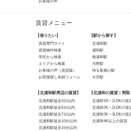
お客様の声
賃貸メニュー
【借りたい】
【駅から探す】
賃貸専門サイト
北浦和駅
賃貸物件検索
浦和駅
学区から検索
南浦和駅
エリアから検索
与野駅
お客様の声（賃貸版）
埼玉新都心駅
お部屋探し依頼フォーム
大宮駅
【北浦和駅周辺の賃貸】
【北浦和の賃貸｜間取
北浦和駅徒歩3分以内
北浦和1R～1LDKの賃
北浦和駅徒歩5分以内
北浦和2K～2LDKの賃
北浦和駅徒歩7分以内
北浦和3K～3LDKの賃
北浦和駅徒歩10分以内
北浦和4K以上の賃貸
北浦和駅徒歩15分以内