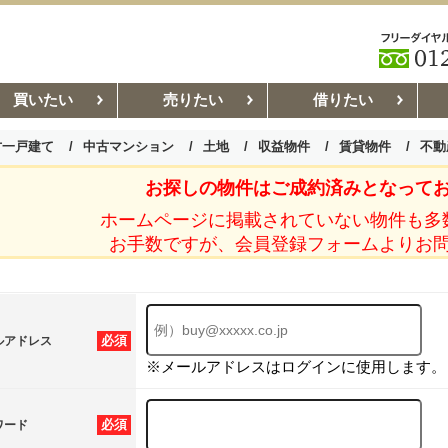
買いたい
売りたい
借りたい
古一戸建て
中古マンション
土地
収益物件
賃貸物件
不動
お探しの物件はご成約済みとなって
お部屋探しコラム
賃貸管理コ
ホームページに掲載されていない物件も多
お手数ですが、会員登録フォームよりお
必須
ルアドレス
※メールアドレスはログインに使用します。
必須
ワード