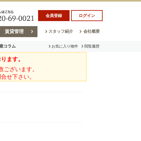
会員登録
ログイン
賃貸管理
スタッフ紹介
会社概要
産コラム
お気に入り物件
閲覧履歴
おります。
ラム
売却コラム
数ございます。
問合せ下さい。