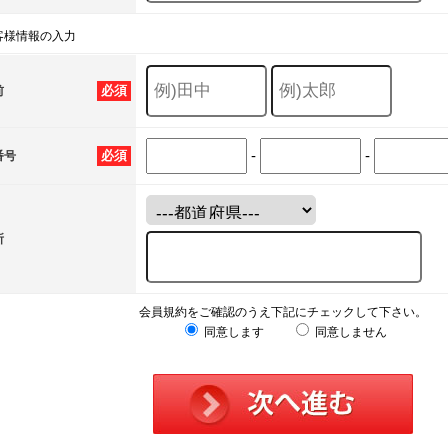
客様情報の入力
必須
前
-
-
必須
番号
所
会員規約をご確認のうえ下記にチェックして下さい。
同意します
同意しません