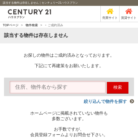
該当する物件は存在しません｜センチュリー21ハウスプラン
売買サイト
賃貸サイト
-
TOPページ
>
物件検索
>
ご成約済み
該当する物件は存在しません
お探しの物件はご成約済みとなっております。
下記にて再建策をお願いたします。
検索
絞り込んで物件を探す
ホームページに掲載されていない物件も
多数ございます。
お手数ですが、
会員登録フォームよりお問合せ下さい。