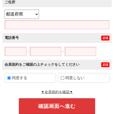
ご住所
電話番号
必須
-
-
会員規約をご確認の上チェックをしてください
必須
同意する
同意しない
▼会員規約を確認▼