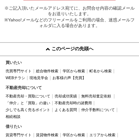
※ご記入頂いたメールアドレス宛てに、お問合せ内容の確認メール
をお送りいたします。
※Yahoo!メールなどのフリーメールをご利用の場合、迷惑メールフ
ォルダに入る場合があります。
このページの先頭へ
買いたい
売買専門サイト
総合物件検索
学区から検索
町名から検索
WEBチラシ
現地見学会
お客様の声【売買】
不動産売却について
不動産売却・買取について
売却成功実績
無料売却査定依頼
「仲介」と「買取」の違い
不動産売却時の諸費用
少しでも高く売るポイント
よくある質問
仲介手数料について
相続相談
借りたい
賃貸専門サイト
賃貸物件検索
学区から検索
エリアから検索