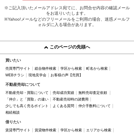
※ご記入頂いたメールアドレス宛てに、お問合せ内容の確認メール
をお送りいたします。
※Yahoo!メールなどのフリーメールをご利用の場合、迷惑メールフ
ォルダに入る場合があります。
このページの先頭へ
買いたい
売買専門サイト
総合物件検索
学区から検索
町名から検索
WEBチラシ
現地見学会
お客様の声【売買】
不動産売却について
不動産売却・買取について
売却成功実績
無料売却査定依頼
「仲介」と「買取」の違い
不動産売却時の諸費用
少しでも高く売るポイント
よくある質問
仲介手数料について
相続相談
借りたい
賃貸専門サイト
賃貸物件検索
学区から検索
エリアから検索