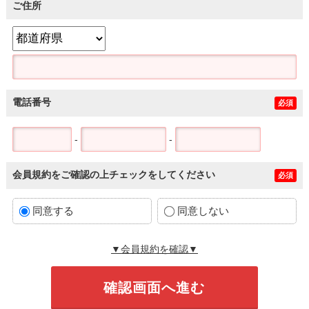
ご住所
電話番号
必須
-
-
会員規約をご確認の上チェックをしてください
必須
同意する
同意しない
▼会員規約を確認▼