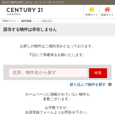
該当する物件は存在しません｜センチュリー21ハウスプラン
売買サイト
賃貸サイト
-
TOPページ
>
物件検索
>
ご成約済み
該当する物件は存在しません
お探しの物件はご成約済みとなっております。
下記にて再建策をお願いたします。
検索
絞り込んで物件を探す
ホームページに掲載されていない物件も
多数ございます。
お手数ですが、
会員登録フォームよりお問合せ下さい。