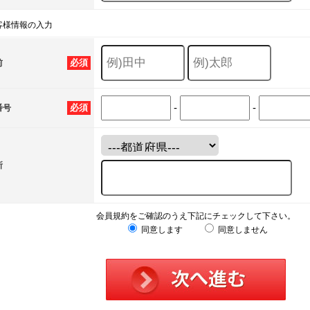
客様情報の入力
必須
前
-
-
必須
番号
所
会員規約をご確認のうえ下記にチェックして下さい。
同意します
同意しません