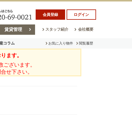
会員登録
ログイン
賃貸管理
スタッフ紹介
会社概要
産コラム
お気に入り物件
閲覧履歴
おります。
ラム
売却コラム
数ございます。
問合せ下さい。