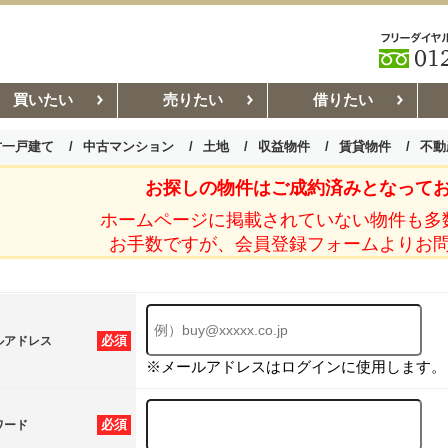
買いたい
売りたい
借りたい
古一戸建て
中古マンション
土地
収益物件
賃貸物件
不動
お探しの物件はご成約済みとなって
お部屋探しコラム
賃貸管理コ
ホームページに掲載されていない物件も多
お手数ですが、会員登録フォームよりお
必須
ルアドレス
※メールアドレスはログインに使用します。
必須
ワード