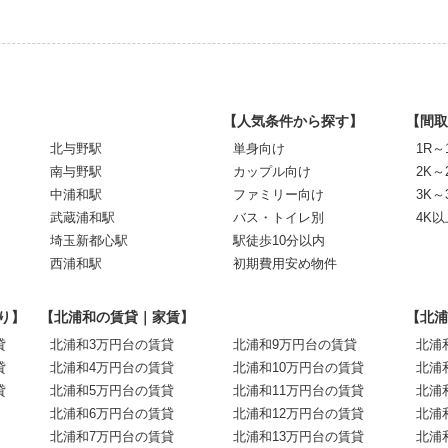
【人気条件から探す】
【間取
北与野駅
単身向け
1R～
南与野駅
カップル向け
2K～
中浦和駅
ファミリー向け
3K～
武蔵浦和駅
バス・トイレ別
4K以
埼玉新都心駅
駅徒歩10分以内
西浦和駅
初期費用安め物件
り】
【北浦和の賃貸｜家賃】
【北浦
貸
北浦和3万円台の賃貸
北浦和9万円台の賃貸
北浦
貸
北浦和4万円台の賃貸
北浦和10万円台の賃貸
北浦
貸
北浦和5万円台の賃貸
北浦和11万円台の賃貸
北浦
北浦和6万円台の賃貸
北浦和12万円台の賃貸
北浦
北浦和7万円台の賃貸
北浦和13万円台の賃貸
北浦