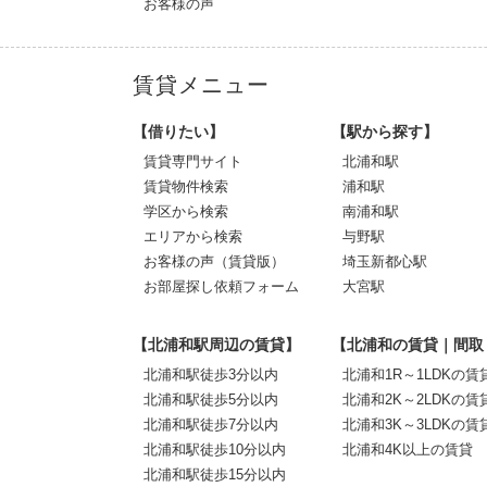
お客様の声
賃貸メニュー
【借りたい】
【駅から探す】
賃貸専門サイト
北浦和駅
賃貸物件検索
浦和駅
学区から検索
南浦和駅
エリアから検索
与野駅
お客様の声（賃貸版）
埼玉新都心駅
お部屋探し依頼フォーム
大宮駅
【北浦和駅周辺の賃貸】
【北浦和の賃貸｜間取
北浦和駅徒歩3分以内
北浦和1R～1LDKの賃
北浦和駅徒歩5分以内
北浦和2K～2LDKの賃
北浦和駅徒歩7分以内
北浦和3K～3LDKの賃
北浦和駅徒歩10分以内
北浦和4K以上の賃貸
北浦和駅徒歩15分以内