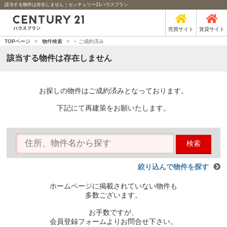
該当する物件は存在しません｜センチュリー21ハウスプラン
売買サイト
賃貸サイト
-
TOPページ
>
物件検索
>
ご成約済み
該当する物件は存在しません
お探しの物件はご成約済みとなっております。
下記にて再建策をお願いたします。
検索
絞り込んで物件を探す
ホームページに掲載されていない物件も
多数ございます。
お手数ですが、
会員登録フォームよりお問合せ下さい。