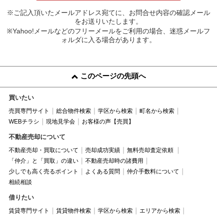
※ご記入頂いたメールアドレス宛てに、お問合せ内容の確認メール
をお送りいたします。
※Yahoo!メールなどのフリーメールをご利用の場合、迷惑メールフ
ォルダに入る場合があります。
このページの先頭へ
買いたい
売買専門サイト
総合物件検索
学区から検索
町名から検索
WEBチラシ
現地見学会
お客様の声【売買】
不動産売却について
不動産売却・買取について
売却成功実績
無料売却査定依頼
「仲介」と「買取」の違い
不動産売却時の諸費用
少しでも高く売るポイント
よくある質問
仲介手数料について
相続相談
借りたい
賃貸専門サイト
賃貸物件検索
学区から検索
エリアから検索