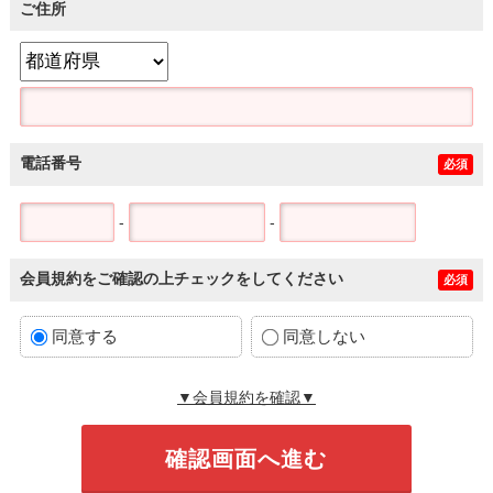
ご住所
電話番号
必須
-
-
会員規約をご確認の上チェックをしてください
必須
同意する
同意しない
▼会員規約を確認▼