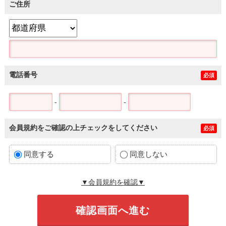
ご住所
電話番号
必須
-
-
会員規約をご確認の上チェックをしてください
必須
同意する
同意しない
▼会員規約を確認▼