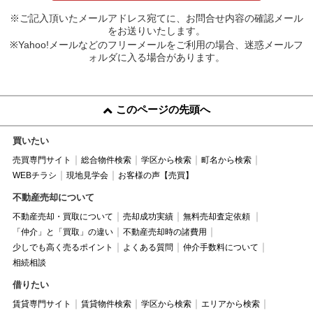
※ご記入頂いたメールアドレス宛てに、お問合せ内容の確認メール
をお送りいたします。
※Yahoo!メールなどのフリーメールをご利用の場合、迷惑メールフ
ォルダに入る場合があります。
このページの先頭へ
買いたい
売買専門サイト
総合物件検索
学区から検索
町名から検索
WEBチラシ
現地見学会
お客様の声【売買】
不動産売却について
不動産売却・買取について
売却成功実績
無料売却査定依頼
「仲介」と「買取」の違い
不動産売却時の諸費用
少しでも高く売るポイント
よくある質問
仲介手数料について
相続相談
借りたい
賃貸専門サイト
賃貸物件検索
学区から検索
エリアから検索