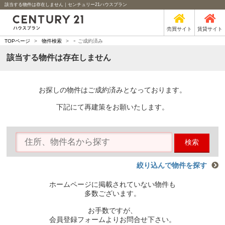
該当する物件は存在しません｜センチュリー21ハウスプラン
売買サイト
賃貸サイト
-
TOPページ
>
物件検索
>
ご成約済み
該当する物件は存在しません
お探しの物件はご成約済みとなっております。
下記にて再建策をお願いたします。
検索
絞り込んで物件を探す
ホームページに掲載されていない物件も
多数ございます。
お手数ですが、
会員登録フォームよりお問合せ下さい。