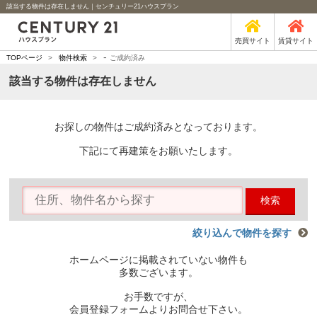
該当する物件は存在しません｜センチュリー21ハウスプラン
売買サイト
賃貸サイト
-
TOPページ
>
物件検索
>
ご成約済み
該当する物件は存在しません
お探しの物件はご成約済みとなっております。
下記にて再建策をお願いたします。
検索
絞り込んで物件を探す
ホームページに掲載されていない物件も
多数ございます。
お手数ですが、
会員登録フォームよりお問合せ下さい。