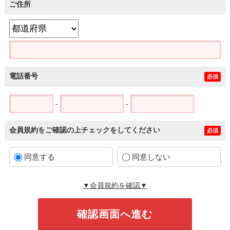
ご住所
電話番号
必須
-
-
会員規約をご確認の上チェックをしてください
必須
同意する
同意しない
▼会員規約を確認▼