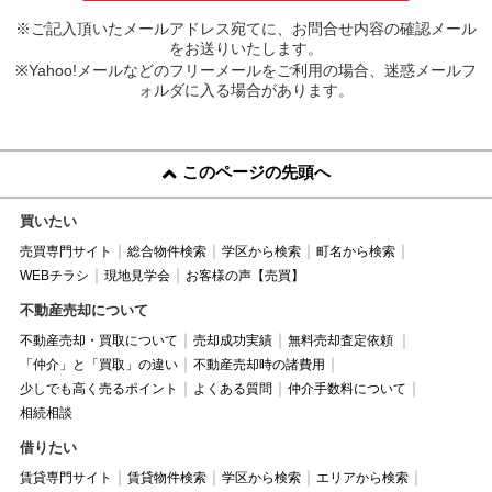
※ご記入頂いたメールアドレス宛てに、お問合せ内容の確認メール
をお送りいたします。
※Yahoo!メールなどのフリーメールをご利用の場合、迷惑メールフ
ォルダに入る場合があります。
このページの先頭へ
買いたい
売買専門サイト
総合物件検索
学区から検索
町名から検索
WEBチラシ
現地見学会
お客様の声【売買】
不動産売却について
不動産売却・買取について
売却成功実績
無料売却査定依頼
「仲介」と「買取」の違い
不動産売却時の諸費用
少しでも高く売るポイント
よくある質問
仲介手数料について
相続相談
借りたい
賃貸専門サイト
賃貸物件検索
学区から検索
エリアから検索