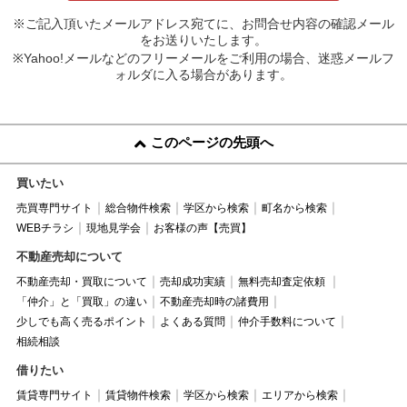
※ご記入頂いたメールアドレス宛てに、お問合せ内容の確認メール
をお送りいたします。
※Yahoo!メールなどのフリーメールをご利用の場合、迷惑メールフ
ォルダに入る場合があります。
このページの先頭へ
買いたい
売買専門サイト
総合物件検索
学区から検索
町名から検索
WEBチラシ
現地見学会
お客様の声【売買】
不動産売却について
不動産売却・買取について
売却成功実績
無料売却査定依頼
「仲介」と「買取」の違い
不動産売却時の諸費用
少しでも高く売るポイント
よくある質問
仲介手数料について
相続相談
借りたい
賃貸専門サイト
賃貸物件検索
学区から検索
エリアから検索