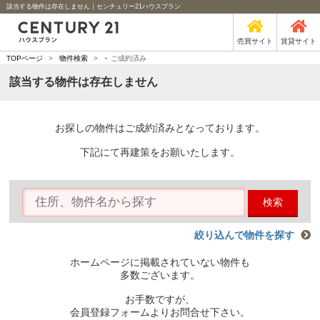
該当する物件は存在しません｜センチュリー21ハウスプラン
売買サイト
賃貸サイト
-
TOPページ
>
物件検索
>
ご成約済み
該当する物件は存在しません
お探しの物件はご成約済みとなっております。
下記にて再建策をお願いたします。
検索
絞り込んで物件を探す
ホームページに掲載されていない物件も
多数ございます。
お手数ですが、
会員登録フォームよりお問合せ下さい。