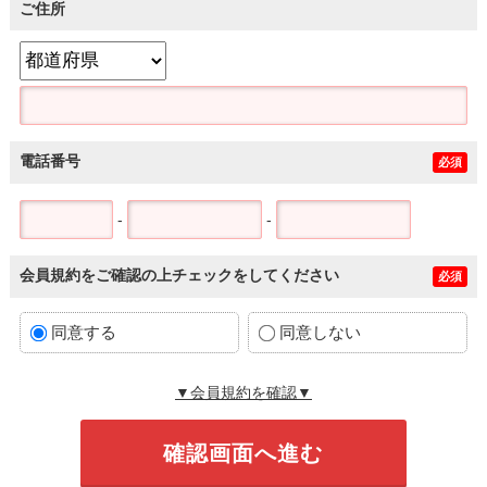
ご住所
電話番号
必須
-
-
会員規約をご確認の上チェックをしてください
必須
同意する
同意しない
▼会員規約を確認▼