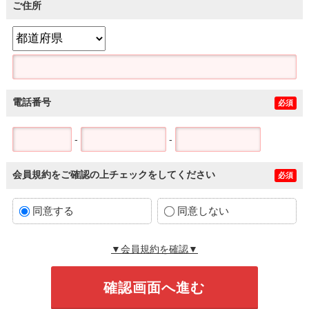
ご住所
電話番号
必須
-
-
会員規約をご確認の上チェックをしてください
必須
同意する
同意しない
▼会員規約を確認▼