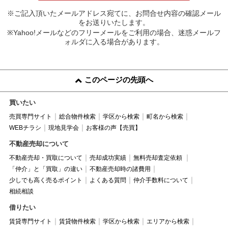
※ご記入頂いたメールアドレス宛てに、お問合せ内容の確認メール
をお送りいたします。
※Yahoo!メールなどのフリーメールをご利用の場合、迷惑メールフ
ォルダに入る場合があります。
このページの先頭へ
買いたい
売買専門サイト
総合物件検索
学区から検索
町名から検索
WEBチラシ
現地見学会
お客様の声【売買】
不動産売却について
不動産売却・買取について
売却成功実績
無料売却査定依頼
「仲介」と「買取」の違い
不動産売却時の諸費用
少しでも高く売るポイント
よくある質問
仲介手数料について
相続相談
借りたい
賃貸専門サイト
賃貸物件検索
学区から検索
エリアから検索