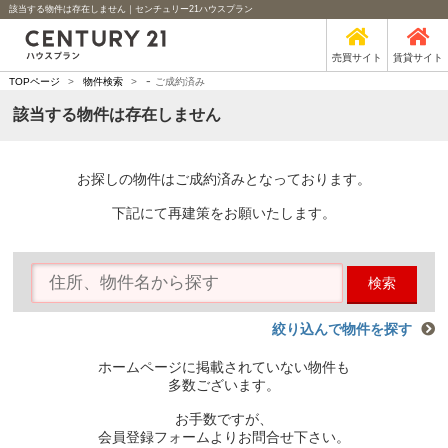
該当する物件は存在しません｜センチュリー21ハウスプラン
売買サイト
賃貸サイト
-
TOPページ
>
物件検索
>
ご成約済み
該当する物件は存在しません
お探しの物件はご成約済みとなっております。
下記にて再建策をお願いたします。
検索
絞り込んで物件を探す
ホームページに掲載されていない物件も
多数ございます。
お手数ですが、
会員登録フォームよりお問合せ下さい。