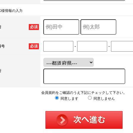
客様情報の入力
必須
前
-
-
必須
番号
所
会員規約をご確認のうえ下記にチェックして下さい。
同意します
同意しません