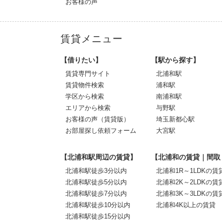
お客様の声
賃貸メニュー
【借りたい】
【駅から探す】
賃貸専門サイト
北浦和駅
賃貸物件検索
浦和駅
学区から検索
南浦和駅
エリアから検索
与野駅
お客様の声（賃貸版）
埼玉新都心駅
お部屋探し依頼フォーム
大宮駅
【北浦和駅周辺の賃貸】
【北浦和の賃貸｜間取
北浦和駅徒歩3分以内
北浦和1R～1LDKの賃
北浦和駅徒歩5分以内
北浦和2K～2LDKの賃
北浦和駅徒歩7分以内
北浦和3K～3LDKの賃
北浦和駅徒歩10分以内
北浦和4K以上の賃貸
北浦和駅徒歩15分以内