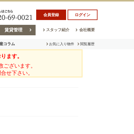
会員登録
ログイン
賃貸管理
スタッフ紹介
会社概要
産コラム
お気に入り物件
閲覧履歴
おります。
ラム
売却コラム
数ございます。
問合せ下さい。