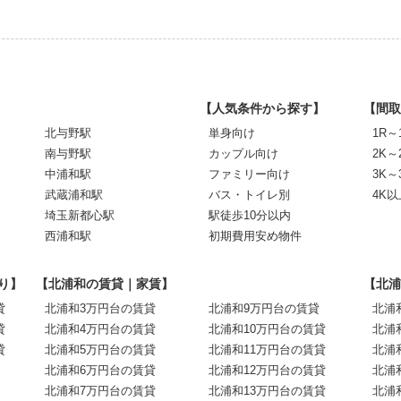
【人気条件から探す】
【間取
北与野駅
単身向け
1R～
南与野駅
カップル向け
2K～
中浦和駅
ファミリー向け
3K～
武蔵浦和駅
バス・トイレ別
4K以
埼玉新都心駅
駅徒歩10分以内
西浦和駅
初期費用安め物件
り】
【北浦和の賃貸｜家賃】
【北浦
貸
北浦和3万円台の賃貸
北浦和9万円台の賃貸
北浦
貸
北浦和4万円台の賃貸
北浦和10万円台の賃貸
北浦
貸
北浦和5万円台の賃貸
北浦和11万円台の賃貸
北浦
北浦和6万円台の賃貸
北浦和12万円台の賃貸
北浦
北浦和7万円台の賃貸
北浦和13万円台の賃貸
北浦