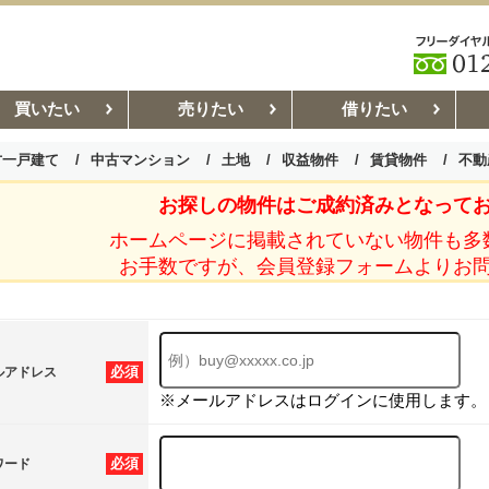
買いたい
売りたい
借りたい
古一戸建て
中古マンション
土地
収益物件
賃貸物件
不動
お探しの物件はご成約済みとなって
お部屋探しコラム
賃貸管理コ
ホームページに掲載されていない物件も多
お手数ですが、会員登録フォームよりお
必須
ルアドレス
※メールアドレスはログインに使用します。
必須
ワード