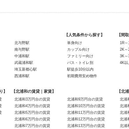
【人気条件から探す】
【間取
北与野駅
単身向け
1R～
南与野駅
カップル向け
2K～
中浦和駅
ファミリー向け
3K～
武蔵浦和駅
バス・トイレ別
4K以
埼玉新都心駅
駅徒歩10分以内
西浦和駅
初期費用安め物件
り】
【北浦和の賃貸｜家賃】
【北浦
貸
北浦和3万円台の賃貸
北浦和9万円台の賃貸
北浦
貸
北浦和4万円台の賃貸
北浦和10万円台の賃貸
北浦
貸
北浦和5万円台の賃貸
北浦和11万円台の賃貸
北浦
北浦和6万円台の賃貸
北浦和12万円台の賃貸
北浦
北浦和7万円台の賃貸
北浦和13万円台の賃貸
北浦