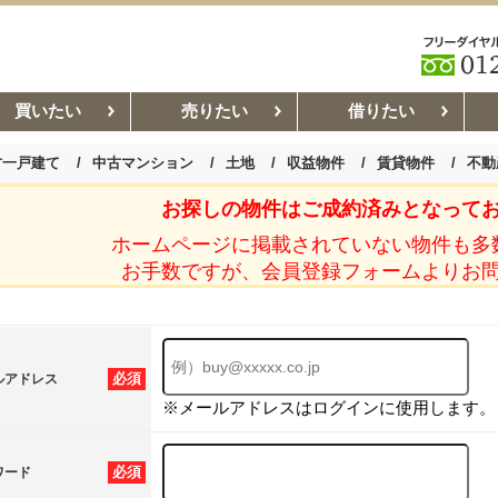
買いたい
売りたい
借りたい
古一戸建て
中古マンション
土地
収益物件
賃貸物件
不動
お探しの物件はご成約済みとなって
お部屋探しコラム
賃貸管理コ
ホームページに掲載されていない物件も多
お手数ですが、会員登録フォームよりお
必須
ルアドレス
※メールアドレスはログインに使用します。
必須
ワード