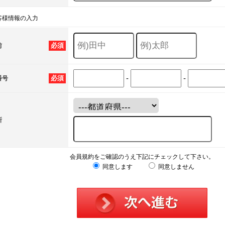
客様情報の入力
必須
前
-
-
必須
番号
所
会員規約をご確認のうえ下記にチェックして下さい。
同意します
同意しません