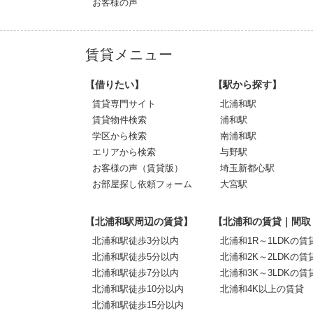
お客様の声
賃貸メニュー
【借りたい】
【駅から探す】
賃貸専門サイト
北浦和駅
賃貸物件検索
浦和駅
学区から検索
南浦和駅
エリアから検索
与野駅
お客様の声（賃貸版）
埼玉新都心駅
お部屋探し依頼フォーム
大宮駅
【北浦和駅周辺の賃貸】
【北浦和の賃貸｜間取
北浦和駅徒歩3分以内
北浦和1R～1LDKの賃
北浦和駅徒歩5分以内
北浦和2K～2LDKの賃
北浦和駅徒歩7分以内
北浦和3K～3LDKの賃
北浦和駅徒歩10分以内
北浦和4K以上の賃貸
北浦和駅徒歩15分以内