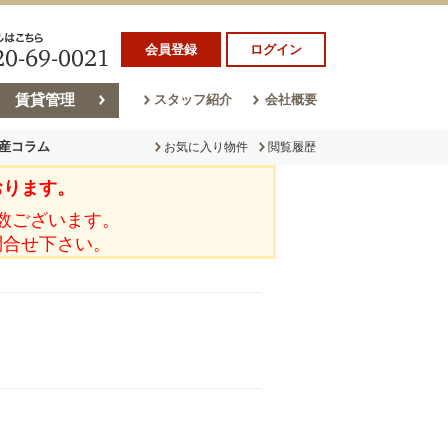
会員登録
ログイン
賃貸管理
スタッフ紹介
会社概要
産コラム
お気に入り物件
閲覧履歴
おります。
ラム
売却コラム
数ございます。
問合せ下さい。