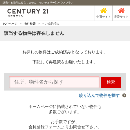
該当する物件は存在しません｜センチュリー21ハウスプラン
売買サイト
賃貸サイト
-
TOPページ
>
物件検索
>
ご成約済み
該当する物件は存在しません
お探しの物件はご成約済みとなっております。
下記にて再建策をお願いたします。
検索
絞り込んで物件を探す
ホームページに掲載されていない物件も
多数ございます。
お手数ですが、
会員登録フォームよりお問合せ下さい。