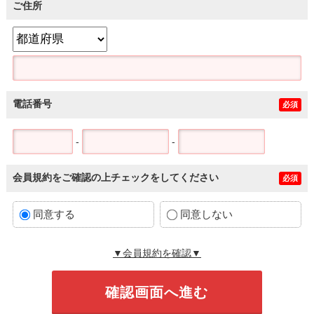
ご住所
電話番号
必須
-
-
会員規約をご確認の上チェックをしてください
必須
同意する
同意しない
▼会員規約を確認▼