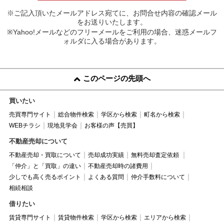
※ご記入頂いたメールアドレス宛てに、お問合せ内容の確認メール
をお送りいたします。
※Yahoo!メールなどのフリーメールをご利用の場合、迷惑メールフ
ォルダに入る場合があります。
このページの先頭へ
買いたい
売買専門サイト
総合物件検索
学区から検索
町名から検索
WEBチラシ
現地見学会
お客様の声【売買】
不動産売却について
不動産売却・買取について
売却成功実績
無料売却査定依頼
「仲介」と「買取」の違い
不動産売却時の諸費用
少しでも高く売るポイント
よくある質問
仲介手数料について
相続相談
借りたい
賃貸専門サイト
賃貸物件検索
学区から検索
エリアから検索