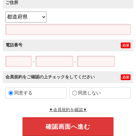
ご住所
電話番号
必須
-
-
会員規約をご確認の上チェックをしてください
必須
同意する
同意しない
▼会員規約を確認▼