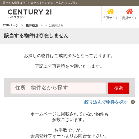
該当する物件は存在しません｜センチュリー21ハウスプラン
売買サイト
賃貸サイト
-
TOPページ
>
物件検索
>
ご成約済み
該当する物件は存在しません
お探しの物件はご成約済みとなっております。
下記にて再建策をお願いたします。
検索
絞り込んで物件を探す
ホームページに掲載されていない物件も
多数ございます。
お手数ですが、
会員登録フォームよりお問合せ下さい。