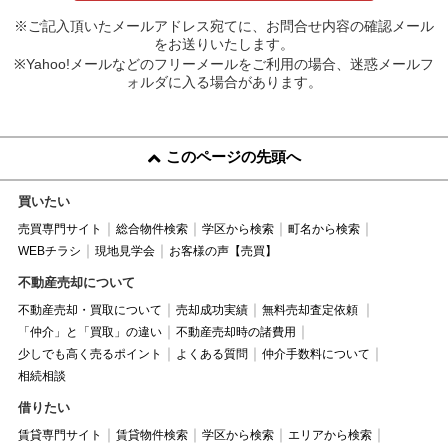
※ご記入頂いたメールアドレス宛てに、お問合せ内容の確認メール
をお送りいたします。
※Yahoo!メールなどのフリーメールをご利用の場合、迷惑メールフ
ォルダに入る場合があります。
このページの先頭へ
買いたい
売買専門サイト
総合物件検索
学区から検索
町名から検索
WEBチラシ
現地見学会
お客様の声【売買】
不動産売却について
不動産売却・買取について
売却成功実績
無料売却査定依頼
「仲介」と「買取」の違い
不動産売却時の諸費用
少しでも高く売るポイント
よくある質問
仲介手数料について
相続相談
借りたい
賃貸専門サイト
賃貸物件検索
学区から検索
エリアから検索