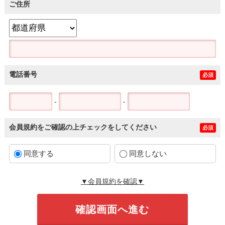
ご住所
電話番号
必須
-
-
会員規約をご確認の上チェックをしてください
必須
同意する
同意しない
▼会員規約を確認▼