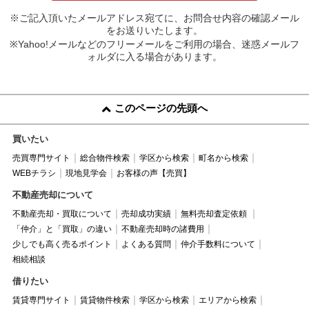
※ご記入頂いたメールアドレス宛てに、お問合せ内容の確認メール
をお送りいたします。
※Yahoo!メールなどのフリーメールをご利用の場合、迷惑メールフ
ォルダに入る場合があります。
このページの先頭へ
買いたい
売買専門サイト
総合物件検索
学区から検索
町名から検索
WEBチラシ
現地見学会
お客様の声【売買】
不動産売却について
不動産売却・買取について
売却成功実績
無料売却査定依頼
「仲介」と「買取」の違い
不動産売却時の諸費用
少しでも高く売るポイント
よくある質問
仲介手数料について
相続相談
借りたい
賃貸専門サイト
賃貸物件検索
学区から検索
エリアから検索