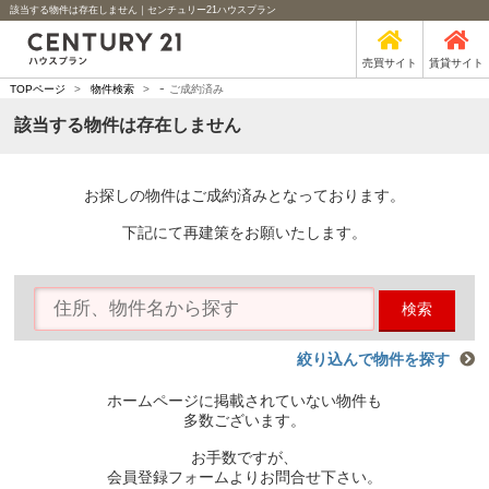
該当する物件は存在しません｜センチュリー21ハウスプラン
売買サイト
賃貸サイト
-
TOPページ
>
物件検索
>
ご成約済み
該当する物件は存在しません
お探しの物件はご成約済みとなっております。
下記にて再建策をお願いたします。
検索
絞り込んで物件を探す
ホームページに掲載されていない物件も
多数ございます。
お手数ですが、
会員登録フォームよりお問合せ下さい。