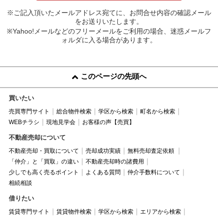
※ご記入頂いたメールアドレス宛てに、お問合せ内容の確認メール
をお送りいたします。
※Yahoo!メールなどのフリーメールをご利用の場合、迷惑メールフ
ォルダに入る場合があります。
このページの先頭へ
買いたい
売買専門サイト
総合物件検索
学区から検索
町名から検索
WEBチラシ
現地見学会
お客様の声【売買】
不動産売却について
不動産売却・買取について
売却成功実績
無料売却査定依頼
「仲介」と「買取」の違い
不動産売却時の諸費用
少しでも高く売るポイント
よくある質問
仲介手数料について
相続相談
借りたい
賃貸専門サイト
賃貸物件検索
学区から検索
エリアから検索