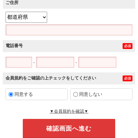
ご住所
電話番号
必須
-
-
会員規約をご確認の上チェックをしてください
必須
同意する
同意しない
▼会員規約を確認▼