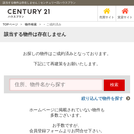
該当する物件は存在しません｜センチュリー21ハウスプラン
売買サイト
賃貸サイト
-
TOPページ
>
物件検索
>
ご成約済み
該当する物件は存在しません
お探しの物件はご成約済みとなっております。
下記にて再建策をお願いたします。
検索
絞り込んで物件を探す
ホームページに掲載されていない物件も
多数ございます。
お手数ですが、
会員登録フォームよりお問合せ下さい。