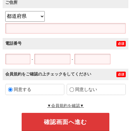
ご住所
電話番号
必須
-
-
会員規約をご確認の上チェックをしてください
必須
同意する
同意しない
▼会員規約を確認▼