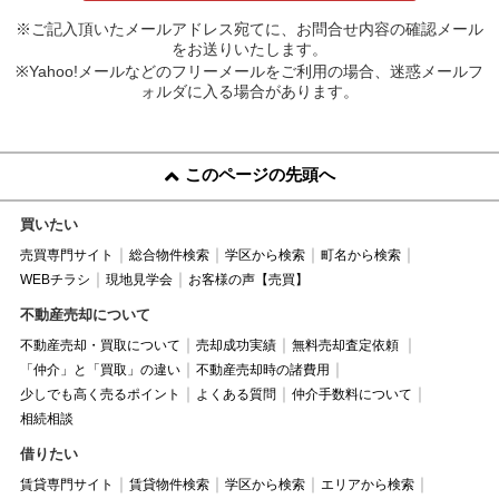
※ご記入頂いたメールアドレス宛てに、お問合せ内容の確認メール
をお送りいたします。
※Yahoo!メールなどのフリーメールをご利用の場合、迷惑メールフ
ォルダに入る場合があります。
このページの先頭へ
買いたい
売買専門サイト
総合物件検索
学区から検索
町名から検索
WEBチラシ
現地見学会
お客様の声【売買】
不動産売却について
不動産売却・買取について
売却成功実績
無料売却査定依頼
「仲介」と「買取」の違い
不動産売却時の諸費用
少しでも高く売るポイント
よくある質問
仲介手数料について
相続相談
借りたい
賃貸専門サイト
賃貸物件検索
学区から検索
エリアから検索