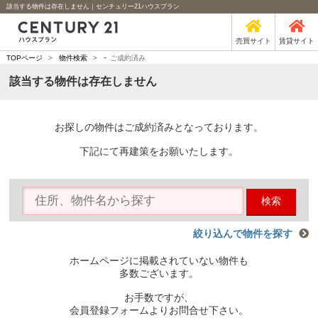
該当する物件は存在しません｜センチュリー21ハウスプラン
売買サイト
賃貸サイト
-
TOPページ
>
物件検索
>
ご成約済み
該当する物件は存在しません
お探しの物件はご成約済みとなっております。
下記にて再建策をお願いたします。
検索
絞り込んで物件を探す
ホームページに掲載されていない物件も
多数ございます。
お手数ですが、
会員登録フォームよりお問合せ下さい。