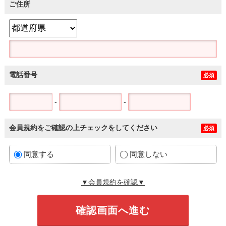
ご住所
電話番号
必須
-
-
会員規約をご確認の上チェックをしてください
必須
同意する
同意しない
▼会員規約を確認▼