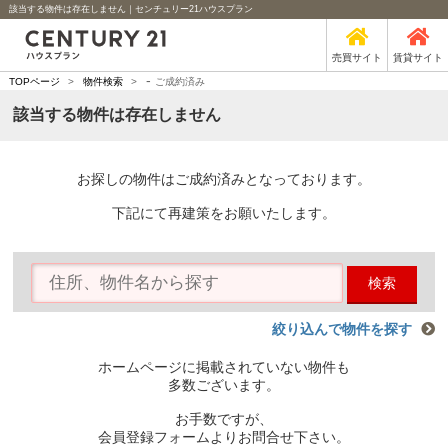
該当する物件は存在しません｜センチュリー21ハウスプラン
売買サイト
賃貸サイト
-
TOPページ
>
物件検索
>
ご成約済み
該当する物件は存在しません
お探しの物件はご成約済みとなっております。
下記にて再建策をお願いたします。
検索
絞り込んで物件を探す
ホームページに掲載されていない物件も
多数ございます。
お手数ですが、
会員登録フォームよりお問合せ下さい。