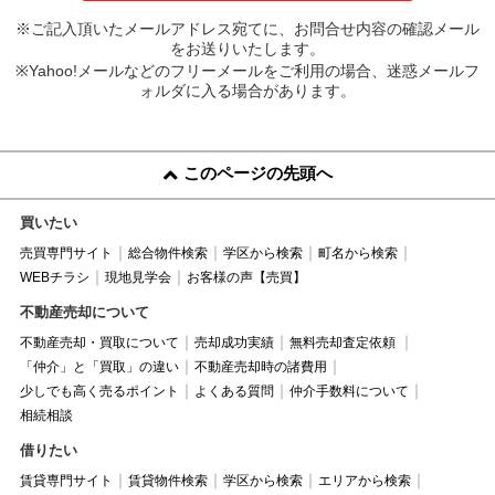
※ご記入頂いたメールアドレス宛てに、お問合せ内容の確認メール
をお送りいたします。
※Yahoo!メールなどのフリーメールをご利用の場合、迷惑メールフ
ォルダに入る場合があります。
このページの先頭へ
買いたい
売買専門サイト
総合物件検索
学区から検索
町名から検索
WEBチラシ
現地見学会
お客様の声【売買】
不動産売却について
不動産売却・買取について
売却成功実績
無料売却査定依頼
「仲介」と「買取」の違い
不動産売却時の諸費用
少しでも高く売るポイント
よくある質問
仲介手数料について
相続相談
借りたい
賃貸専門サイト
賃貸物件検索
学区から検索
エリアから検索