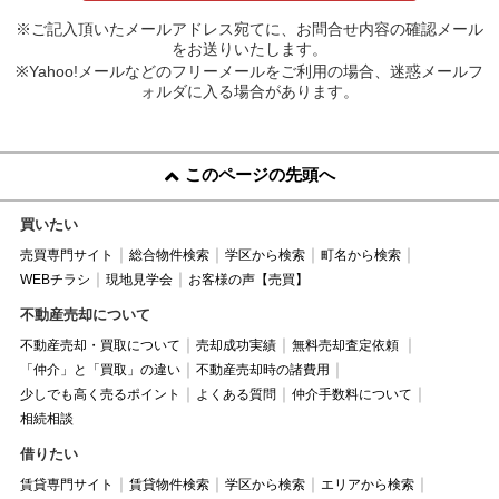
※ご記入頂いたメールアドレス宛てに、お問合せ内容の確認メール
をお送りいたします。
※Yahoo!メールなどのフリーメールをご利用の場合、迷惑メールフ
ォルダに入る場合があります。
このページの先頭へ
買いたい
売買専門サイト
総合物件検索
学区から検索
町名から検索
WEBチラシ
現地見学会
お客様の声【売買】
不動産売却について
不動産売却・買取について
売却成功実績
無料売却査定依頼
「仲介」と「買取」の違い
不動産売却時の諸費用
少しでも高く売るポイント
よくある質問
仲介手数料について
相続相談
借りたい
賃貸専門サイト
賃貸物件検索
学区から検索
エリアから検索