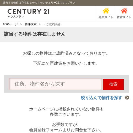
該当する物件は存在しません｜センチュリー21ハウスプラン
売買サイト
賃貸サイト
-
TOPページ
>
物件検索
>
ご成約済み
該当する物件は存在しません
お探しの物件はご成約済みとなっております。
下記にて再建策をお願いたします。
検索
絞り込んで物件を探す
ホームページに掲載されていない物件も
多数ございます。
お手数ですが、
会員登録フォームよりお問合せ下さい。