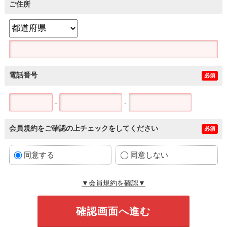
ご住所
電話番号
必須
-
-
会員規約をご確認の上チェックをしてください
必須
同意する
同意しない
▼会員規約を確認▼