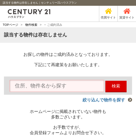
該当する物件は存在しません｜センチュリー21ハウスプラン
売買サイト
賃貸サイト
-
TOPページ
>
物件検索
>
ご成約済み
該当する物件は存在しません
お探しの物件はご成約済みとなっております。
下記にて再建策をお願いたします。
検索
絞り込んで物件を探す
ホームページに掲載されていない物件も
多数ございます。
お手数ですが、
会員登録フォームよりお問合せ下さい。