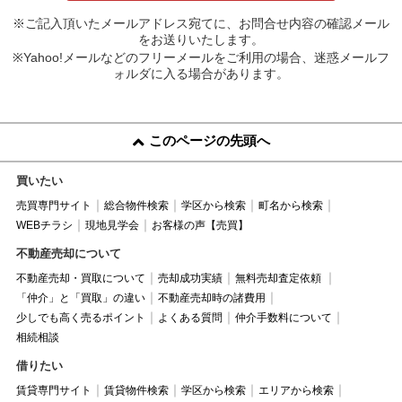
※ご記入頂いたメールアドレス宛てに、お問合せ内容の確認メール
をお送りいたします。
※Yahoo!メールなどのフリーメールをご利用の場合、迷惑メールフ
ォルダに入る場合があります。
このページの先頭へ
買いたい
売買専門サイト
総合物件検索
学区から検索
町名から検索
WEBチラシ
現地見学会
お客様の声【売買】
不動産売却について
不動産売却・買取について
売却成功実績
無料売却査定依頼
「仲介」と「買取」の違い
不動産売却時の諸費用
少しでも高く売るポイント
よくある質問
仲介手数料について
相続相談
借りたい
賃貸専門サイト
賃貸物件検索
学区から検索
エリアから検索