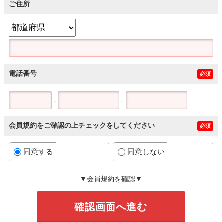
ご住所
電話番号
必須
-
-
会員規約をご確認の上チェックをしてください
必須
同意する
同意しない
▼会員規約を確認▼