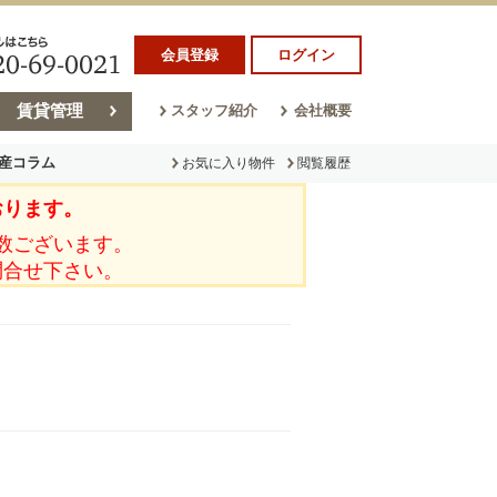
会員登録
ログイン
賃貸管理
スタッフ紹介
会社概要
産コラム
お気に入り物件
閲覧履歴
おります。
ラム
売却コラム
数ございます。
問合せ下さい。