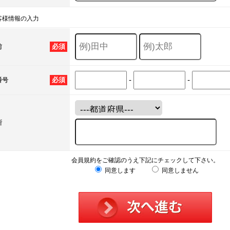
客様情報の入力
必須
前
-
-
必須
番号
所
会員規約をご確認のうえ下記にチェックして下さい。
同意します
同意しません