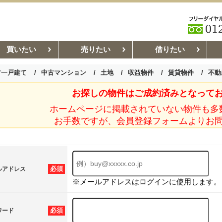
買いたい
売りたい
借りたい
古一戸建て
中古マンション
土地
収益物件
賃貸物件
不動
お探しの物件はご成約済みとなって
お部屋探しコラム
賃貸管理コ
ホームページに掲載されていない物件も多
お手数ですが、会員登録フォームよりお
必須
ルアドレス
※メールアドレスはログインに使用します。
必須
ワード