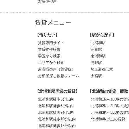
お客様の声
賃貸メニュー
【借りたい】
【駅から探す】
賃貸専門サイト
北浦和駅
賃貸物件検索
浦和駅
学区から検索
南浦和駅
エリアから検索
与野駅
お客様の声（賃貸版）
埼玉新都心駅
お部屋探し依頼フォーム
大宮駅
【北浦和駅周辺の賃貸】
【北浦和の賃貸｜間取
北浦和駅徒歩3分以内
北浦和1R～1LDKの賃
北浦和駅徒歩5分以内
北浦和2K～2LDKの賃
北浦和駅徒歩7分以内
北浦和3K～3LDKの賃
北浦和駅徒歩10分以内
北浦和4K以上の賃貸
北浦和駅徒歩15分以内