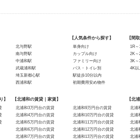
【人気条件から探す】
【間取
北与野駅
単身向け
1R～
南与野駅
カップル向け
2K～
中浦和駅
ファミリー向け
3K～
武蔵浦和駅
バス・トイレ別
4K以
埼玉新都心駅
駅徒歩10分以内
西浦和駅
初期費用安め物件
り】
【北浦和の賃貸｜家賃】
【北浦
貸
北浦和3万円台の賃貸
北浦和9万円台の賃貸
北浦
貸
北浦和4万円台の賃貸
北浦和10万円台の賃貸
北浦
貸
北浦和5万円台の賃貸
北浦和11万円台の賃貸
北浦
北浦和6万円台の賃貸
北浦和12万円台の賃貸
北浦
北浦和7万円台の賃貸
北浦和13万円台の賃貸
北浦