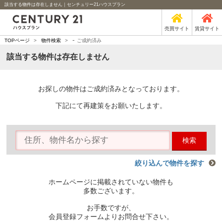
該当する物件は存在しません｜センチュリー21ハウスプラン
売買サイト
賃貸サイト
-
TOPページ
>
物件検索
>
ご成約済み
該当する物件は存在しません
お探しの物件はご成約済みとなっております。
下記にて再建策をお願いたします。
検索
絞り込んで物件を探す
ホームページに掲載されていない物件も
多数ございます。
お手数ですが、
会員登録フォームよりお問合せ下さい。