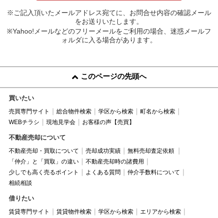
※ご記入頂いたメールアドレス宛てに、お問合せ内容の確認メール
をお送りいたします。
※Yahoo!メールなどのフリーメールをご利用の場合、迷惑メールフ
ォルダに入る場合があります。
このページの先頭へ
買いたい
売買専門サイト
総合物件検索
学区から検索
町名から検索
WEBチラシ
現地見学会
お客様の声【売買】
不動産売却について
不動産売却・買取について
売却成功実績
無料売却査定依頼
「仲介」と「買取」の違い
不動産売却時の諸費用
少しでも高く売るポイント
よくある質問
仲介手数料について
相続相談
借りたい
賃貸専門サイト
賃貸物件検索
学区から検索
エリアから検索