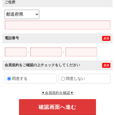
ご住所
電話番号
必須
-
-
会員規約をご確認の上チェックをしてください
必須
同意する
同意しない
▼会員規約を確認▼