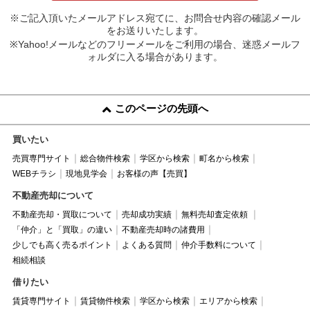
※ご記入頂いたメールアドレス宛てに、お問合せ内容の確認メール
をお送りいたします。
※Yahoo!メールなどのフリーメールをご利用の場合、迷惑メールフ
ォルダに入る場合があります。
このページの先頭へ
買いたい
売買専門サイト
総合物件検索
学区から検索
町名から検索
WEBチラシ
現地見学会
お客様の声【売買】
不動産売却について
不動産売却・買取について
売却成功実績
無料売却査定依頼
「仲介」と「買取」の違い
不動産売却時の諸費用
少しでも高く売るポイント
よくある質問
仲介手数料について
相続相談
借りたい
賃貸専門サイト
賃貸物件検索
学区から検索
エリアから検索