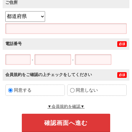
ご住所
電話番号
必須
-
-
会員規約をご確認の上チェックをしてください
必須
同意する
同意しない
▼会員規約を確認▼