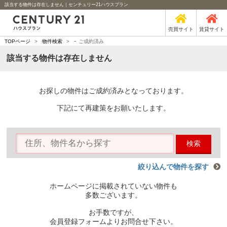
該当する物件は存在しません｜センチュリー21ハウスプラン
売買サイト
賃貸サイト
-
TOPページ
>
物件検索
>
ご成約済み
該当する物件は存在しません
お探しの物件はご成約済みとなっております。
下記にて再建策をお願いたします。
検索
絞り込んで物件を探す
ホームページに掲載されていない物件も
多数ございます。
お手数ですが、
会員登録フォームよりお問合せ下さい。