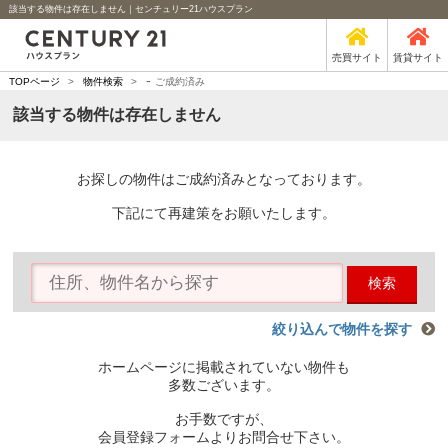
該当する物件は存在しません｜センチュリー21ハウスプラン
売買サイト
賃貸サイト
-
TOPページ
>
物件検索
>
ご成約済み
該当する物件は存在しません
お探しの物件はご成約済みとなっております。
下記にて再建策をお願いたします。
検索
絞り込んで物件を探す
ホームページに掲載されていない物件も
多数ございます。
お手数ですが、
会員登録フォームよりお問合せ下さい。