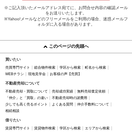
※ご記入頂いたメールアドレス宛てに、お問合せ内容の確認メール
をお送りいたします。
※Yahoo!メールなどのフリーメールをご利用の場合、迷惑メールフ
ォルダに入る場合があります。
このページの先頭へ
買いたい
売買専門サイト
総合物件検索
学区から検索
町名から検索
WEBチラシ
現地見学会
お客様の声【売買】
不動産売却について
不動産売却・買取について
売却成功実績
無料売却査定依頼
「仲介」と「買取」の違い
不動産売却時の諸費用
少しでも高く売るポイント
よくある質問
仲介手数料について
相続相談
借りたい
賃貸専門サイト
賃貸物件検索
学区から検索
エリアから検索