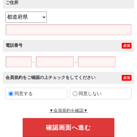
ご住所
電話番号
必須
-
-
会員規約をご確認の上チェックをしてください
必須
同意する
同意しない
▼会員規約を確認▼