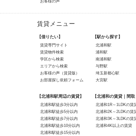
お客様の声
賃貸メニュー
【借りたい】
【駅から探す】
賃貸専門サイト
北浦和駅
賃貸物件検索
浦和駅
学区から検索
南浦和駅
エリアから検索
与野駅
お客様の声（賃貸版）
埼玉新都心駅
お部屋探し依頼フォーム
大宮駅
【北浦和駅周辺の賃貸】
【北浦和の賃貸｜間取
北浦和駅徒歩3分以内
北浦和1R～1LDKの賃
北浦和駅徒歩5分以内
北浦和2K～2LDKの賃
北浦和駅徒歩7分以内
北浦和3K～3LDKの賃
北浦和駅徒歩10分以内
北浦和4K以上の賃貸
北浦和駅徒歩15分以内