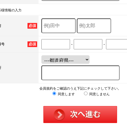
客様情報の入力
必須
前
-
-
必須
番号
所
会員規約をご確認のうえ下記にチェックして下さい。
同意します
同意しません