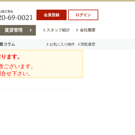
会員登録
ログイン
賃貸管理
スタッフ紹介
会社概要
産コラム
お気に入り物件
閲覧履歴
おります。
ラム
売却コラム
数ございます。
問合せ下さい。