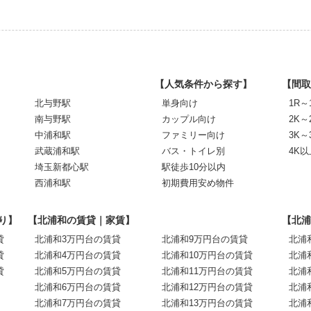
【人気条件から探す】
【間取
北与野駅
単身向け
1R～
南与野駅
カップル向け
2K～
中浦和駅
ファミリー向け
3K～
武蔵浦和駅
バス・トイレ別
4K以
埼玉新都心駅
駅徒歩10分以内
西浦和駅
初期費用安め物件
り】
【北浦和の賃貸｜家賃】
【北浦
貸
北浦和3万円台の賃貸
北浦和9万円台の賃貸
北浦
貸
北浦和4万円台の賃貸
北浦和10万円台の賃貸
北浦
貸
北浦和5万円台の賃貸
北浦和11万円台の賃貸
北浦
北浦和6万円台の賃貸
北浦和12万円台の賃貸
北浦
北浦和7万円台の賃貸
北浦和13万円台の賃貸
北浦