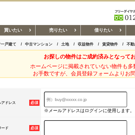
買いたい
売りたい
借りたい
古一戸建て
中古マンション
土地
収益物件
賃貸物件
不動
お探しの物件はご成約済みとなって
お部屋探しコラム
賃貸管理コ
ホームページに掲載されていない物件も多
お手数ですが、会員登録フォームよりお
必須
ルアドレス
※メールアドレスはログインに使用します。
必須
ワード