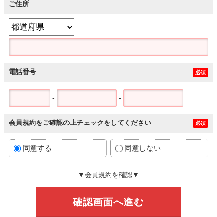
ご住所
電話番号
必須
-
-
会員規約をご確認の上チェックをしてください
必須
同意する
同意しない
▼会員規約を確認▼