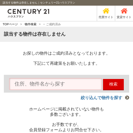
該当する物件は存在しません｜センチュリー21ハウスプラン
売買サイト
賃貸サイト
-
TOPページ
>
物件検索
>
ご成約済み
該当する物件は存在しません
お探しの物件はご成約済みとなっております。
下記にて再建策をお願いたします。
検索
絞り込んで物件を探す
ホームページに掲載されていない物件も
多数ございます。
お手数ですが、
会員登録フォームよりお問合せ下さい。