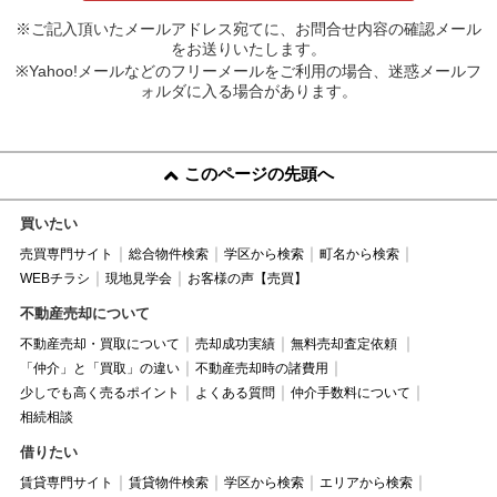
※ご記入頂いたメールアドレス宛てに、お問合せ内容の確認メール
をお送りいたします。
※Yahoo!メールなどのフリーメールをご利用の場合、迷惑メールフ
ォルダに入る場合があります。
このページの先頭へ
買いたい
売買専門サイト
総合物件検索
学区から検索
町名から検索
WEBチラシ
現地見学会
お客様の声【売買】
不動産売却について
不動産売却・買取について
売却成功実績
無料売却査定依頼
「仲介」と「買取」の違い
不動産売却時の諸費用
少しでも高く売るポイント
よくある質問
仲介手数料について
相続相談
借りたい
賃貸専門サイト
賃貸物件検索
学区から検索
エリアから検索