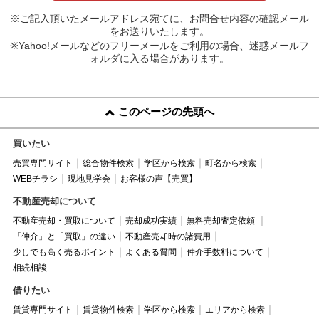
※ご記入頂いたメールアドレス宛てに、お問合せ内容の確認メール
をお送りいたします。
※Yahoo!メールなどのフリーメールをご利用の場合、迷惑メールフ
ォルダに入る場合があります。
このページの先頭へ
買いたい
売買専門サイト
総合物件検索
学区から検索
町名から検索
WEBチラシ
現地見学会
お客様の声【売買】
不動産売却について
不動産売却・買取について
売却成功実績
無料売却査定依頼
「仲介」と「買取」の違い
不動産売却時の諸費用
少しでも高く売るポイント
よくある質問
仲介手数料について
相続相談
借りたい
賃貸専門サイト
賃貸物件検索
学区から検索
エリアから検索