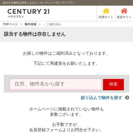
該当する物件は存在しません｜センチュリー21ハウスプラン
売買サイト
賃貸サイト
-
TOPページ
>
物件検索
>
ご成約済み
該当する物件は存在しません
お探しの物件はご成約済みとなっております。
下記にて再建策をお願いたします。
検索
絞り込んで物件を探す
ホームページに掲載されていない物件も
多数ございます。
お手数ですが、
会員登録フォームよりお問合せ下さい。