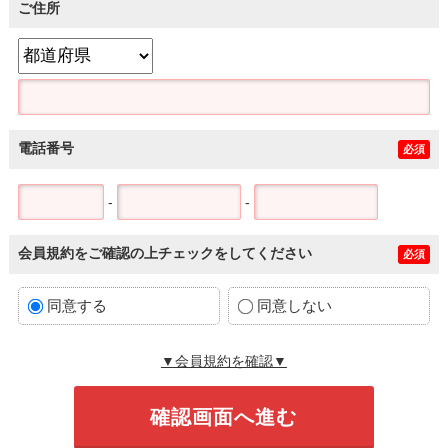
ご住所
電話番号
必須
-
-
会員規約をご確認の上チェックをしてください
必須
同意する
同意しない
▼会員規約を確認▼